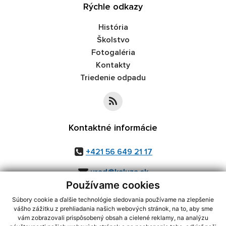
Rýchle odkazy
História
Školstvo
Fotogaléria
Kontakty
Triedenie odpadu
Kontaktné informácie
+421 56 649 21 17
urad@kaluza.sk
Používame cookies
Súbory cookie a ďalšie technológie sledovania používame na zlepšenie
vášho zážitku z prehliadania našich webových stránok, na to, aby sme
využite možnosť získavania aktuálnych informácií s využitím RSS
,
vám zobrazovali prispôsobený obsah a cielené reklamy, na analýzu