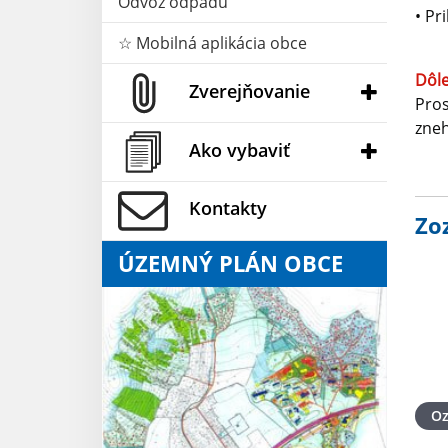
Odvoz odpadu
• Pr
☆ Mobilná aplikácia obce
Dôle
Zverejňovanie
Pros
zne
Ako vybaviť
Kontakty
Zo
ÚZEMNÝ PLÁN OBCE
O