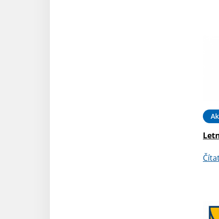
Ak
Letn
Číta