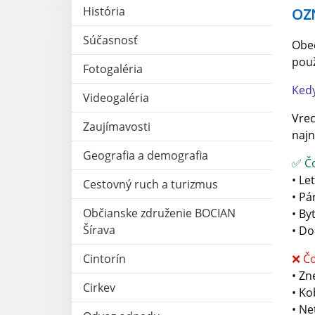
História
OZN
Súčasnosť
Obec
použ
Fotogaléria
Kedy
Videogaléria
Vrec
Zaujímavosti
najn
Geografia a demografia
✅ Čo
• Le
Cestovný ruch a turizmus
• Pá
Občianske združenie BOCIAN
• By
Šírava
• Do
Cintorín
❌ Čo
• Zn
Cirkev
• Ko
• Ne