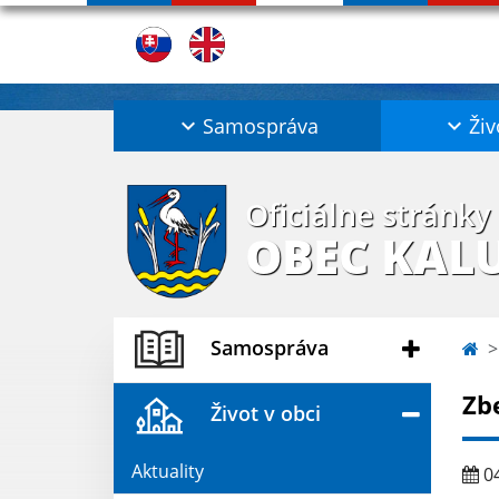
Samospráva
Živ
Oficiálne stránky
OBEC KAL
Samospráva
Zb
Život v obci
Aktuality
04