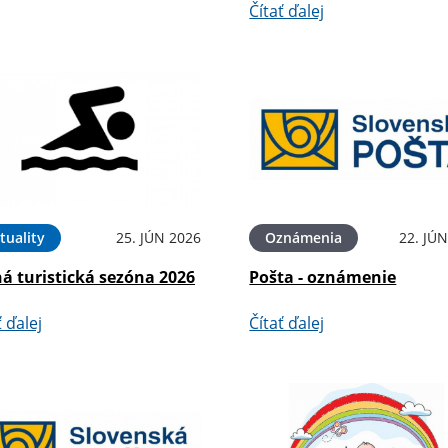
Čítať ďalej
tuality
25. JÚN 2026
Oznámenia
22. JÚ
á turistická sezóna 2026
Pošta - oznámenie
ť ďalej
Čítať ďalej