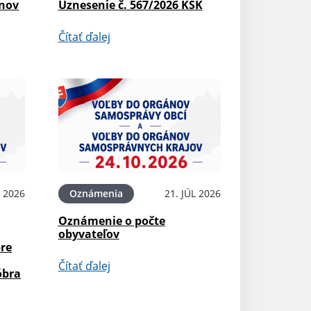
ínov
Uznesenie č. 567/2026 KSK
Čítať ďalej
L 2026
Oznámenia
21. JÚL 2026
Oznámenie o počte
obyvateľov
pre
Čítať ďalej
óbra