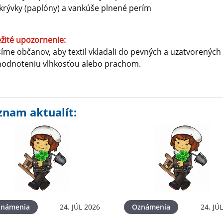
ikrývky (paplóny) a vankúše plnené perím
žité upozornenie:
íme občanov, aby textil vkladali do pevných a uzatvorených 
hodnoteniu vlhkosťou alebo prachom.
znam aktualít:
známenia
24. JÚL 2026
Oznámenia
24. JÚ