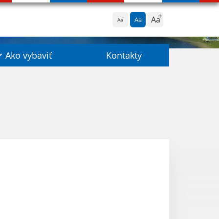
Aa
Aa
Aa
Ako vybaviť
Kontakty