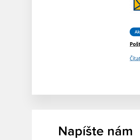
Ak
Poš
Číta
Napíšte nám