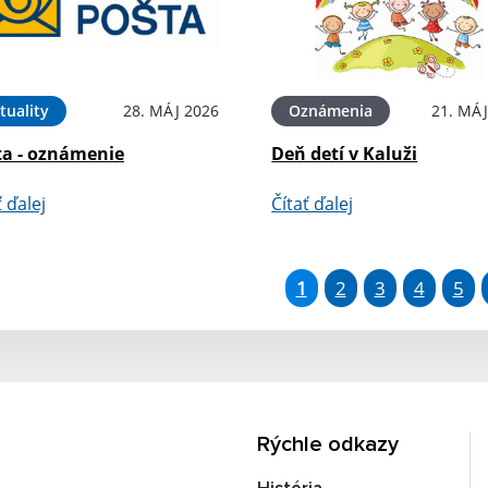
tuality
28. MÁJ 2026
Oznámenia
21. MÁJ
ta - oznámenie
Deň detí v Kaluži
ť ďalej
Čítať ďalej
1
2
3
4
5
Rýchle odkazy