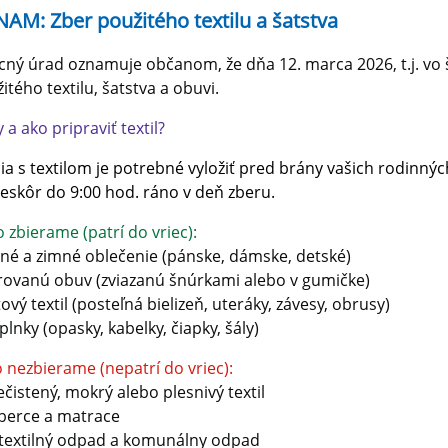
AM: Zber použitého textilu a šatstva
ný úrad oznamuje občanom, že dňa 12. marca 2026, t.j. vo št
itého textilu, šatstva a obuvi.
 a ako pripraviť textil?
ia s textilom je potrebné vyložiť pred brány vašich rodinnýc
eskôr do 9:00 hod. ráno v deň zberu.
 zbierame (patrí do vriec):
tné a zimné oblečenie (pánske, dámske, detské)
rovanú obuv (zviazanú šnúrkami alebo v gumičke)
tový textil (posteľná bielizeň, uteráky, závesy, obrusy)
plnky (opasky, kabelky, čiapky, šály)
 nezbierame (nepatrí do vriec):
ečistený, mokrý alebo plesnivý textil
berce a matrace
textilný odpad a komunálny odpad