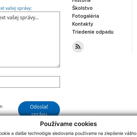
História
Text vašej správy...
xt vašej správy:
Školstvo
Fotogaléria
Kontakty
Triedenie odpadu
Google reCaptcha Response
Odoslať
ím
správu
Používame cookies
okie a ďalšie technológie sledovania používame na zlepšenie vášho