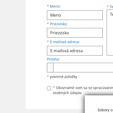
Meno
Priezvisko
E-mailová adresa
*
Meno:
*
Te
*
Priezvisko:
*
E-mailová adresa:
Príloha:
Príloha
*
povinné položky
*
Oboznámil som sa so
spracúvan
osobných údajov
Súbory co