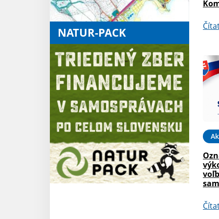
Kom
Číta
NATUR-PACK
Ak
Ozn
výk
voľ
sam
Číta