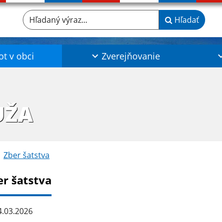
Hľadaný výraz...
Hľadať
ot v obci
Zverejňovanie
UŽA
Zber šatstva
er šatstva
.03.2026