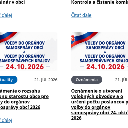
inár v obci
Kontrola a čistenie kom
ť ďalej
Čítať ďalej
tuality
21. JÚL 2026
Oznámenia
21. JÚ
ámenie o rozsahu
Oznámenie o utvorení
onu starostu obce pre
volebných obvodov a o
by do orgánov
určení počtu poslancov 
osprávy obcí 2026
voľby do orgánov
samosprávy obcí 24. okt
2026
ť ďalej