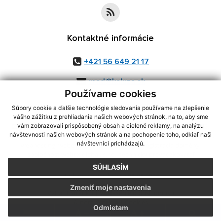
Kontaktné informácie
+421 56 649 21 17
urad@kaluza.sk
Používame cookies
Súbory cookie a ďalšie technológie sledovania používame na zlepšenie
vášho zážitku z prehliadania našich webových stránok, na to, aby sme
využite možnosť získavania aktuálnych informácií s využitím RSS
,
vám zobrazovali prispôsobený obsah a cielené reklamy, na analýzu
návštevnosti našich webových stránok a na pochopenie toho, odkiaľ naši
CMS systém (redakčný) systém ECHELON 2,
Mapa stránok
,
web portál
,
návštevníci prichádzajú.
webhosting
,
webex.digital, s.r.o.
,
domény
,
registrácia domény
,
spoločnosť webex.digital, s.r.o.
,
technický prevádzkovateľ
SÚHLASÍM
Posledná aktualizácia:
05.08.2026
Zmeniť moje nastavenia
Vytlačiť stránku
|
Vyhlásenie o prístupnosti
Autorské práva
|
Cookies
Odmietam
.
.
.
.
.
.