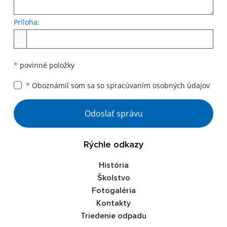
Príloha:
Príloha
*
povinné položky
*
Oboznámil som sa so
spracúvaním osobných údajov
Google reCaptcha Response
Odoslať správu
Rýchle odkazy
História
Školstvo
Fotogaléria
Kontakty
Triedenie odpadu