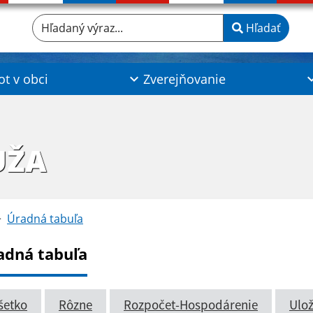
Hľadaný výraz...
Hľadať
ot v obci
Zverejňovanie
UŽA
Úradná tabuľa
adná tabuľa
šetko
Rôzne
Rozpočet-Hospodárenie
Ulož