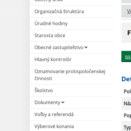
V
Organizačná štruktúra
Úradné hodiny
F
Starosta obce
N
Obecné zastupiteľstvo
sp
Hlavný kontrolór
D
Oznamovanie protispoločenskej
De
činnosti
Školstvo
Pol
Dokumenty
Ná
Voľby a referendá
Po
Výberové konania
Ty