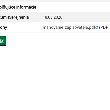
lňujúce informácie
tum zverejnenia
18.05.2026
lohy
menovanie_zapisovatela.pdf
(PDF, 
äť