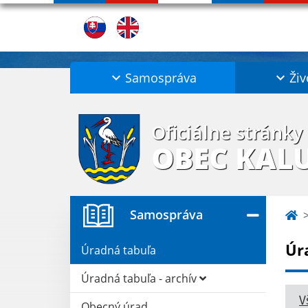
Samospráva
Živ
Oficiálne stránky
OBEC KAL
Samospráva
Úr
Úradná tabuľa
Úradná tabuľa - archív
V
Obecný úrad