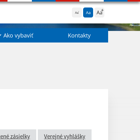
Aa
Aa
Aa
Ako vybaviť
Kontakty
ené zásielky
Verejné vyhlášky