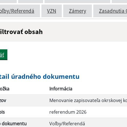
oľby/Referendá
VZN
Zámery
Zasadnutia 
iltrovať obsah
ázov:
Popis:
äť
átum zverejnenia do:
tail úradného dokumentu
ožka
Informácia
Filtrovať
zov
Menovanie zapisovateľa okrskovej k
pis
referendum 2026
p dokumentu
Voľby/Referendá