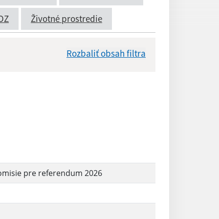
OZ
Životné prostredie
Rozbaliť obsah filtra
Dátum zverejnenia od:
Reset
omisie pre referendum 2026