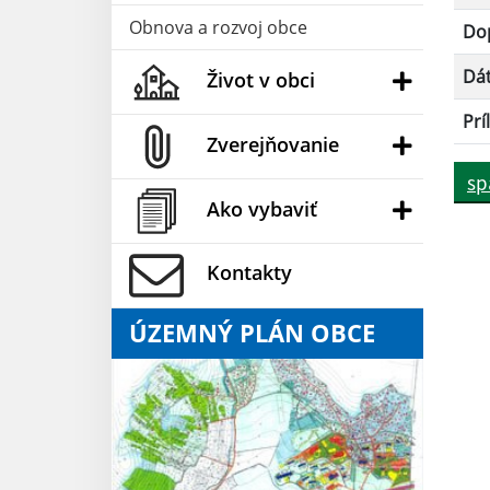
Obnova a rozvoj obce
Dop
Dá
Život v obci
Prí
Zverejňovanie
sp
Ako vybaviť
Kontakty
ÚZEMNÝ PLÁN OBCE