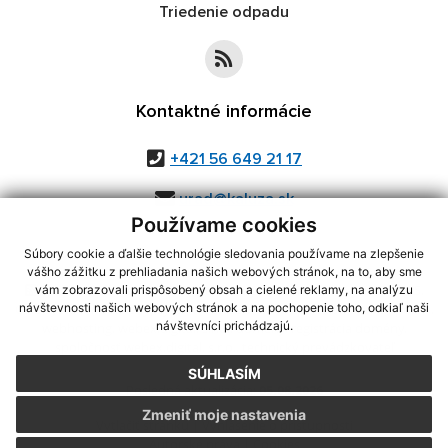
Triedenie odpadu
Kontaktné informácie
+421 56 649 21 17
urad@kaluza.sk
Používame cookies
Súbory cookie a ďalšie technológie sledovania používame na zlepšenie
vášho zážitku z prehliadania našich webových stránok, na to, aby sme
využite možnosť získavania aktuálnych informácií s využitím RSS
,
vám zobrazovali prispôsobený obsah a cielené reklamy, na analýzu
CMS systém (redakčný) systém ECHELON 2,
Mapa stránok
,
web portál
,
návštevnosti našich webových stránok a na pochopenie toho, odkiaľ naši
návštevníci prichádzajú.
webhosting
,
webex.digital, s.r.o.
,
domény
,
registrácia domény
,
spoločnosť webex.digital, s.r.o.
,
technický prevádzkovateľ
SÚHLASÍM
Posledná aktualizácia:
05.08.2026
Zmeniť moje nastavenia
Vytlačiť stránku
|
Vyhlásenie o prístupnosti
Autorské práva
|
Cookies