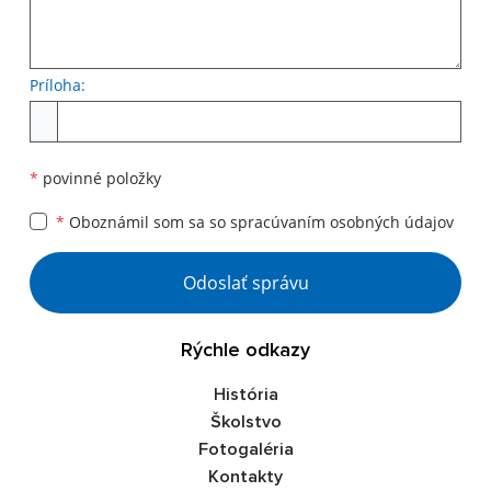
Príloha:
Príloha
*
povinné položky
*
Oboznámil som sa so
spracúvaním osobných údajov
Google reCaptcha Response
Odoslať správu
Rýchle odkazy
História
Školstvo
Fotogaléria
Kontakty