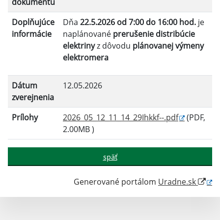
dokumentu
Doplňujúce
Dňa
22.5.2026 od 7:00
do 16:00 hod.
je
informácie
naplánované
prerušenie distribúcie
elektriny
z dôvodu
plánovanej výmeny
elektromera
Dátum
12.05.2026
zverejnenia
Prílohy
2026_05_12_11_14_29Ihkkf--.pdf
(PDF,
2.00MB )
späť
Generované portálom
Uradne.sk