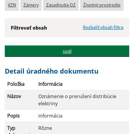
VZN
Zámery
Zasadnutia OZ
Životné prostredie
Filtrovať obsah
Rozbaliť obsah filtra
Názov:
späť
Popis:
Detail úradného dokumentu
Dátum zverejnenia od:
Položka
Informácia
Názov
Oznámenie o prerušení distribúcie
Dátum zverejnenia do:
elektriny
Popis
informácia
Filtrovať
Reset
Typ
Rôzne