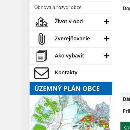
Obnova a rozvoj obce
Dop
Život v obci
Zverejňovanie
Ako vybaviť
Kontakty
ÚZEMNÝ PLÁN OBCE
Dá
Prí
sp