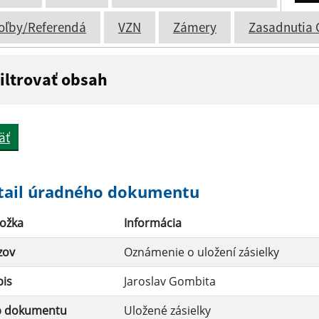
oľby/Referendá
VZN
Zámery
Zasadnutia 
iltrovať obsah
ázov:
Popis:
äť
átum zverejnenia do:
tail úradného dokumentu
ožka
Informácia
Filtrovať
zov
Oznámenie o uložení zásielky
pis
Jaroslav Gombita
p dokumentu
Uložené zásielky