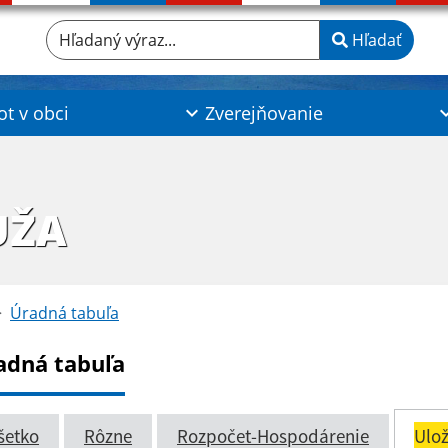
Hľadaný výraz...
Hľadať
ot v obci
Zverejňovanie
UŽA
Úradná tabuľa
adná tabuľa
šetko
Rôzne
Rozpočet-Hospodárenie
Ulož