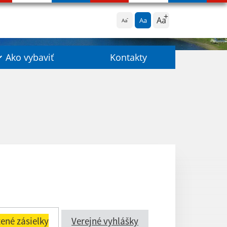
Aa
Aa
Aa
Ako vybaviť
Kontakty
ené zásielky
Verejné vyhlášky