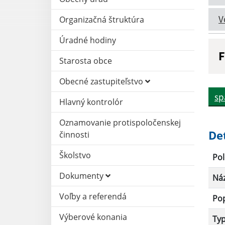
V
Organizačná štruktúra
Úradné hodiny
F
Starosta obce
N
Obecné zastupiteľstvo
sp
Hlavný kontrolór
D
Oznamovanie protispoločenskej
De
činnosti
Školstvo
Pol
Dokumenty
Ná
Voľby a referendá
Po
Výberové konania
Ty