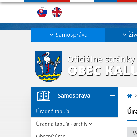
Samospráva
Živ
Oficiálne stránky
OBEC KAL
Samospráva
Úr
Úradná tabuľa
Úradná tabuľa - archív
V
Obecný úrad