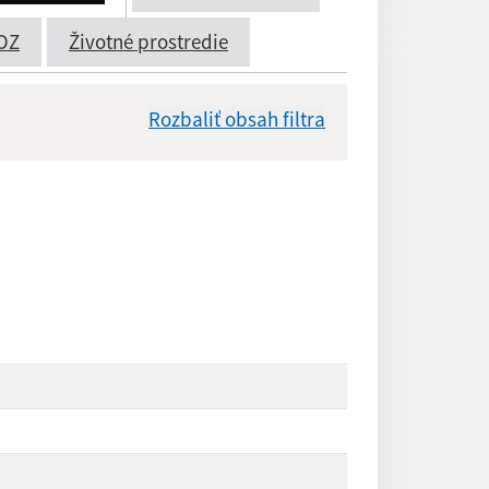
OZ
Životné prostredie
Rozbaliť obsah filtra
Dátum zverejnenia od:
Reset