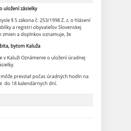
 uložení zásielky
le § 5 zákona č. 253/1998 Z. z. o hlásení
liky a registri obyvateľov Slovenskej
ch zmien a doplnkov oznamuje, že
bita, bytom Kaluža
 v Kaluži Oznámenie o uložení úradnej
ásielky.
i môže prevziať počas úradných hodín na
e do 18 kalendárnych dní.