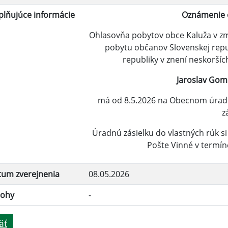
lňujúce informácie
Oznámenie o
Ohlasovňa pobytov obce Kaluža v zmys
pobytu občanov Slovenskej repub
republiky v znení neskorší
Jaroslav Gom
má od 8.5.2026 na Obecnom úrade
z
Úradnú zásielku do vlastných rúk s
Pošte Vinné v termín
tum zverejnenia
08.05.2026
lohy
-
äť