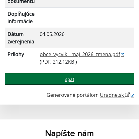
dokumentu
Doplňujúce
informácie
Dátum
04.05.2026
zverejnenia
Prílohy
obce_vycvik__maj_2026_zmena.pdf
(PDF, 212.12KB )
späť
Generované portálom
Uradne.sk
Napíšte nám