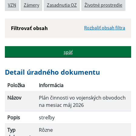
VZN
Zámery
Zasadnutia OZ
Životné prostredie
Filtrovať obsah
Rozbaliť obsah filtra
Názov:
späť
Popis:
Detail úradného dokumentu
Dátum zverejnenia od:
Položka
Informácia
Názov
Plán činnosti vo vojenských obvodoch
Dátum zverejnenia do:
na mesiac máj 2026
Popis
streľby
Filtrovať
Reset
Typ
Rôzne