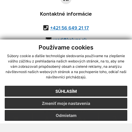
Kontaktné informácie
+421 56 649 21 17
urad@kaluza.sk
Používame cookies
Súbory cookie a ďalšie technológie sledovania používame na zlepšenie
vášho zážitku z prehliadania našich webových stránok, na to, aby sme
využite možnosť získavania aktuálnych informácií s využitím RSS
,
vám zobrazovali prispôsobený obsah a cielené reklamy, na analýzu
CMS systém (redakčný) systém ECHELON 2,
Mapa stránok
,
web portál
,
návštevnosti našich webových stránok a na pochopenie toho, odkiaľ naši
návštevníci prichádzajú.
webhosting
,
webex.digital, s.r.o.
,
domény
,
registrácia domény
,
spoločnosť webex.digital, s.r.o.
,
technický prevádzkovateľ
SÚHLASÍM
Posledná aktualizácia:
10.08.2026
Zmeniť moje nastavenia
Vytlačiť stránku
|
Vyhlásenie o prístupnosti
Autorské práva
|
Cookies
Odmietam
.
.
.
.
.
.
webdesign
|