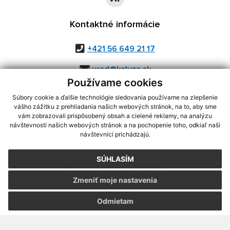
Kontaktné informácie
+421 56 649 21 17
urad@kaluza.sk
Používame cookies
Súbory cookie a ďalšie technológie sledovania používame na zlepšenie
vášho zážitku z prehliadania našich webových stránok, na to, aby sme
využite možnosť získavania aktuálnych informácií s využitím RSS
,
vám zobrazovali prispôsobený obsah a cielené reklamy, na analýzu
CMS systém (redakčný) systém ECHELON 2,
Mapa stránok
,
web portál
,
návštevnosti našich webových stránok a na pochopenie toho, odkiaľ naši
návštevníci prichádzajú.
webhosting
,
webex.digital, s.r.o.
,
domény
,
registrácia domény
,
spoločnosť webex.digital, s.r.o.
,
technický prevádzkovateľ
SÚHLASÍM
Posledná aktualizácia:
05.08.2026
Zmeniť moje nastavenia
Vytlačiť stránku
|
Vyhlásenie o prístupnosti
Autorské práva
|
Cookies
Odmietam
.
.
.
.
.
.
webdesign
|