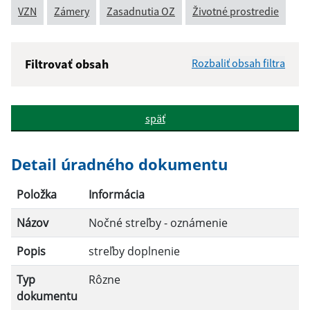
VZN
Zámery
Zasadnutia OZ
Životné prostredie
Filtrovať obsah
Rozbaliť obsah filtra
Názov:
späť
Popis:
Detail úradného dokumentu
Dátum zverejnenia od:
Položka
Informácia
Názov
Nočné streľby - oznámenie
Dátum zverejnenia do:
Popis
streľby doplnenie
Typ
Rôzne
Filtrovať
Reset
dokumentu