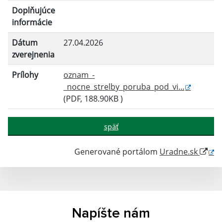
Doplňujúce
informácie
Dátum
27.04.2026
zverejnenia
Prílohy
oznam_-
_nocne_strelby_poruba_pod_vi...
(PDF, 188.90KB )
späť
Generované portálom
Uradne.sk
Napíšte nám