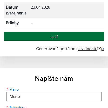
Dátum
23.04.2026
zverejnenia
Prílohy
-
späť
Generované portálom
Uradne.sk
Napíšte nám
Meno
Priezvisko
E-mailová adresa
*
Meno:
*
Priezvisko: