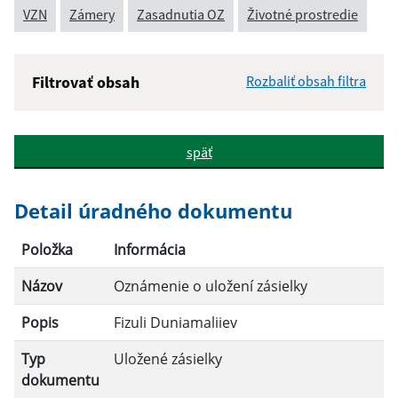
VZN
Zámery
Zasadnutia OZ
Životné prostredie
Filtrovať obsah
Rozbaliť obsah filtra
Názov:
späť
Popis:
Detail úradného dokumentu
Dátum zverejnenia od:
Položka
Informácia
Názov
Oznámenie o uložení zásielky
Dátum zverejnenia do:
Popis
Fizuli Duniamaliiev
Typ
Uložené zásielky
Filtrovať
Reset
dokumentu