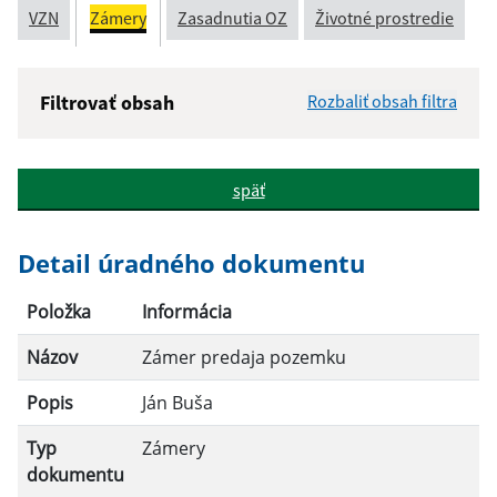
VZN
Zámery
Zasadnutia OZ
Životné prostredie
Filtrovať obsah
Rozbaliť obsah filtra
Názov:
späť
Popis:
Detail úradného dokumentu
Dátum zverejnenia od:
Položka
Informácia
Názov
Zámer predaja pozemku
Dátum zverejnenia do:
Popis
Ján Buša
Typ
Zámery
Filtrovať
Reset
dokumentu