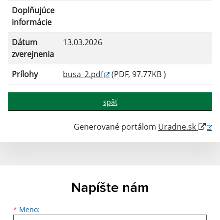
Doplňujúce
informácie
Dátum
13.03.2026
zverejnenia
Prílohy
busa_2.pdf
(PDF, 97.77KB )
späť
Generované portálom
Uradne.sk
Napíšte nám
Meno
Priezvisko
E-mailová adresa
*
Meno: