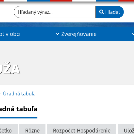
Hľadaný výraz...
Hľadať
ot v obci
Zverejňovanie
UŽA
Úradná tabuľa
adná tabuľa
šetko
Rôzne
Rozpočet-Hospodárenie
Ulož