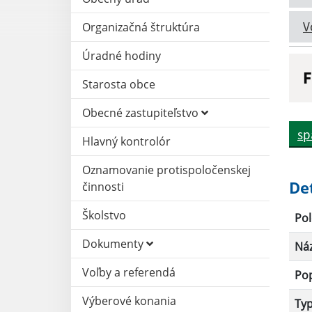
V
Organizačná štruktúra
Úradné hodiny
F
Starosta obce
N
Obecné zastupiteľstvo
sp
Hlavný kontrolór
D
Oznamovanie protispoločenskej
De
činnosti
Školstvo
Pol
Dokumenty
Ná
Voľby a referendá
Po
Výberové konania
Ty