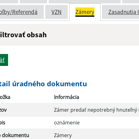
oľby/Referendá
VZN
Zámery
Zasadnutia 
iltrovať obsah
ázov:
Popis:
äť
átum zverejnenia do:
tail úradného dokumentu
ožka
Informácia
Filtrovať
zov
Zámer predať nepotrebný hnuteľný m
pis
oznámenie
p dokumentu
Zámery