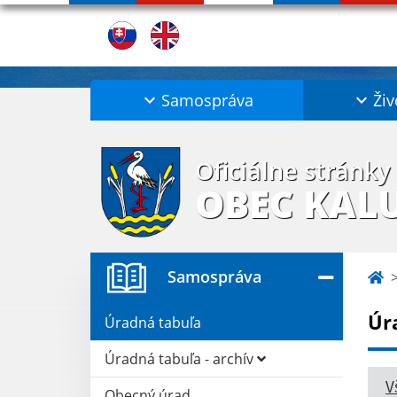
Samospráva
Živ
Oficiálne stránky
OBEC KAL
Samospráva
Úr
Úradná tabuľa
Úradná tabuľa - archív
V
Obecný úrad