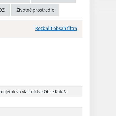
OZ
Životné prostredie
Rozbaliť obsah filtra
Dátum zverejnenia od:
Reset
ajetok vo vlastníctve Obce Kaluža