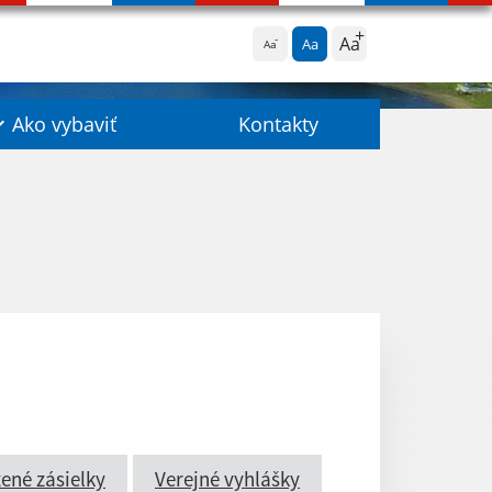
Aa
Aa
Aa
Ako vybaviť
Kontakty
ené zásielky
Verejné vyhlášky