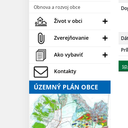
Obnova a rozvoj obce
Dop
Život v obci
Zverejňovanie
Dá
Prí
Ako vybaviť
sp
Kontakty
ÚZEMNÝ PLÁN OBCE