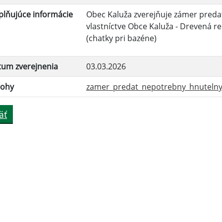
lňujúce informácie
Obec Kaluža zverejňuje zámer preda
vlastníctve Obce Kaluža - Drevená re
(chatky pri bazéne)
tum zverejnenia
03.03.2026
lohy
zamer_predat_nepotrebny_hnutelny
äť