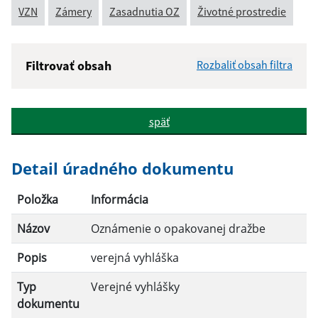
VZN
Zámery
Zasadnutia OZ
Životné prostredie
Filtrovať obsah
Rozbaliť obsah filtra
Názov:
späť
Popis:
Detail úradného dokumentu
Dátum zverejnenia od:
Položka
Informácia
Názov
Oznámenie o opakovanej dražbe
Dátum zverejnenia do:
Popis
verejná vyhláška
Typ
Verejné vyhlášky
Filtrovať
Reset
dokumentu