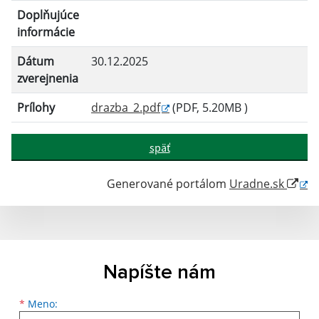
Doplňujúce
informácie
Dátum
30.12.2025
zverejnenia
Prílohy
drazba_2.pdf
(PDF, 5.20MB )
späť
Generované portálom
Uradne.sk
Napíšte nám
Meno
Priezvisko
E-mailová adresa
*
Meno: