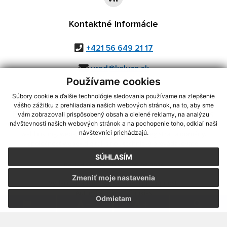
Kontaktné informácie
+421 56 649 21 17
urad@kaluza.sk
Používame cookies
Súbory cookie a ďalšie technológie sledovania používame na zlepšenie
vášho zážitku z prehliadania našich webových stránok, na to, aby sme
využite možnosť získavania aktuálnych informácií s využitím RSS
,
vám zobrazovali prispôsobený obsah a cielené reklamy, na analýzu
CMS systém (redakčný) systém ECHELON 2,
Mapa stránok
,
web portál
,
návštevnosti našich webových stránok a na pochopenie toho, odkiaľ naši
návštevníci prichádzajú.
webhosting
,
webex.digital, s.r.o.
,
domény
,
registrácia domény
,
spoločnosť webex.digital, s.r.o.
,
technický prevádzkovateľ
SÚHLASÍM
Posledná aktualizácia:
05.08.2026
Zmeniť moje nastavenia
Vytlačiť stránku
|
Vyhlásenie o prístupnosti
Autorské práva
|
Cookies
Odmietam
.
.
.
.
.
.
webdesign
|