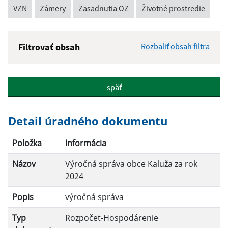
VZN
Zámery
Zasadnutia OZ
Životné prostredie
Filtrovať obsah
Rozbaliť obsah filtra
Názov:
späť
Popis:
Detail úradného dokumentu
Dátum zverejnenia od:
Položka
Informácia
Názov
Výročná správa obce Kaluža za rok
Dátum zverejnenia do:
2024
Popis
výročná správa
Filtrovať
Reset
Typ
Rozpočet-Hospodárenie