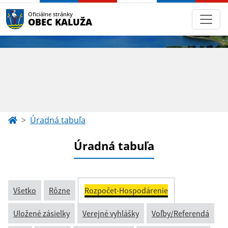
Oficiálne stránky
OBEC KALUŽA
Úradná tabuľa
Úradná tabuľa
Všetko
Rôzne
Rozpočet-Hospodárenie
Uložené zásielky
Verejné vyhlášky
Voľby/Referendá