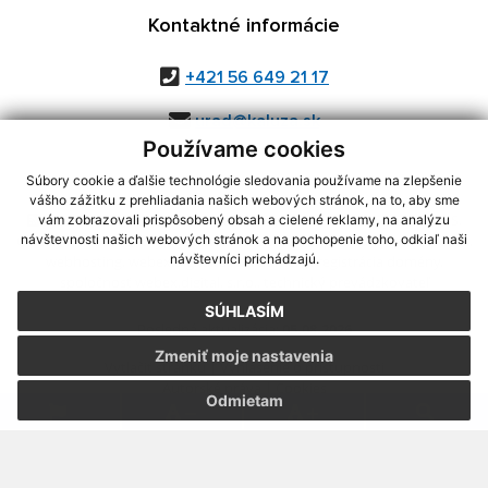
Kontaktné informácie
+421 56 649 21 17
urad@kaluza.sk
Používame cookies
Súbory cookie a ďalšie technológie sledovania používame na zlepšenie
vášho zážitku z prehliadania našich webových stránok, na to, aby sme
využite možnosť získavania aktuálnych informácií s využitím RSS
,
vám zobrazovali prispôsobený obsah a cielené reklamy, na analýzu
CMS systém (redakčný) systém ECHELON 2,
Mapa stránok
,
web portál
,
návštevnosti našich webových stránok a na pochopenie toho, odkiaľ naši
návštevníci prichádzajú.
webhosting
,
webex.digital, s.r.o.
,
domény
,
registrácia domény
,
spoločnosť webex.digital, s.r.o.
,
technický prevádzkovateľ
SÚHLASÍM
Posledná aktualizácia:
05.08.2026
Zmeniť moje nastavenia
Vytlačiť stránku
|
Vyhlásenie o prístupnosti
Autorské práva
|
Cookies
Odmietam
.
.
.
.
.
.
webdesign
|