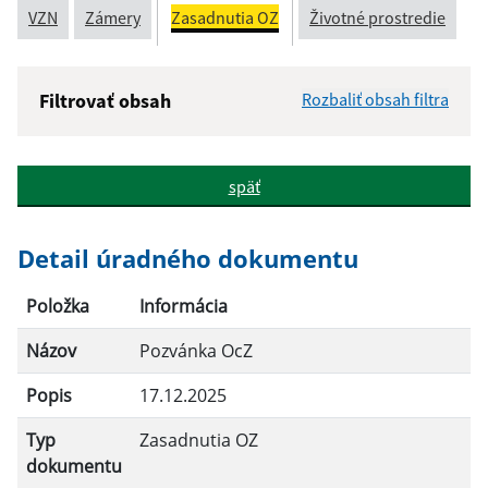
VZN
Zámery
Zasadnutia OZ
Životné prostredie
Filtrovať obsah
Rozbaliť obsah filtra
Názov:
späť
Popis:
Detail úradného dokumentu
Dátum zverejnenia od:
Položka
Informácia
Názov
Pozvánka OcZ
Dátum zverejnenia do:
Popis
17.12.2025
Typ
Zasadnutia OZ
Filtrovať
Reset
dokumentu