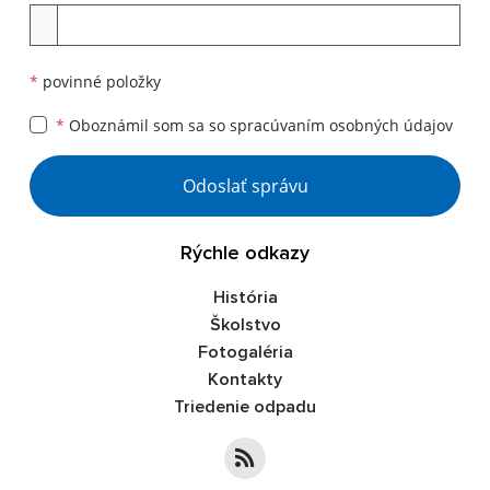
Príloha
*
povinné položky
*
Oboznámil som sa so
spracúvaním osobných údajov
Google reCaptcha Response
Odoslať správu
Rýchle odkazy
História
Školstvo
Fotogaléria
Kontakty
Triedenie odpadu