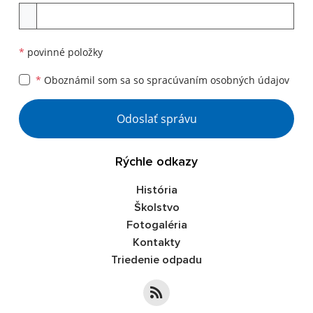
Príloha
*
povinné položky
*
Oboznámil som sa so
spracúvaním osobných údajov
Google reCaptcha Response
Odoslať správu
Rýchle odkazy
História
Školstvo
Fotogaléria
Kontakty
Triedenie odpadu