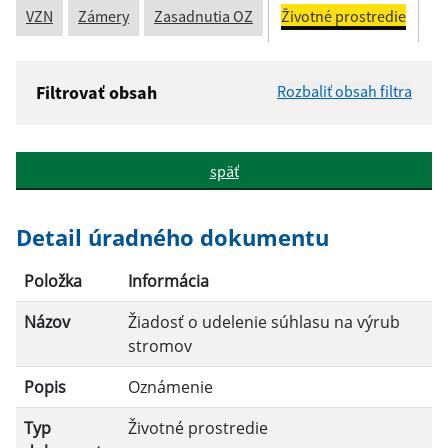
VZN
Zámery
Zasadnutia OZ
Životné prostredie
Filtrovať obsah
Rozbaliť obsah filtra
Názov:
späť
Popis:
Detail úradného dokumentu
Dátum zverejnenia od:
Položka
Informácia
Názov
Žiadosť o udelenie súhlasu na výrub
Dátum zverejnenia do:
stromov
Popis
Oznámenie
Filtrovať
Reset
Typ
Životné prostredie