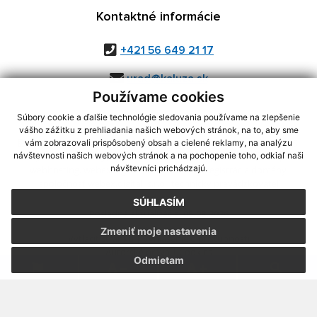
Kontaktné informácie
+421 56 649 21 17
urad@kaluza.sk
Používame cookies
Súbory cookie a ďalšie technológie sledovania používame na zlepšenie
vášho zážitku z prehliadania našich webových stránok, na to, aby sme
využite možnosť získavania aktuálnych informácií s využitím RSS
,
vám zobrazovali prispôsobený obsah a cielené reklamy, na analýzu
CMS systém (redakčný) systém ECHELON 2,
Mapa stránok
,
web portál
,
návštevnosti našich webových stránok a na pochopenie toho, odkiaľ naši
návštevníci prichádzajú.
webhosting
,
webex.digital, s.r.o.
,
domény
,
registrácia domény
,
spoločnosť webex.digital, s.r.o.
,
technický prevádzkovateľ
SÚHLASÍM
Posledná aktualizácia:
05.08.2026
Zmeniť moje nastavenia
Vytlačiť stránku
|
Vyhlásenie o prístupnosti
Autorské práva
|
Cookies
Odmietam
.
.
.
.
.
.
webdesign
|