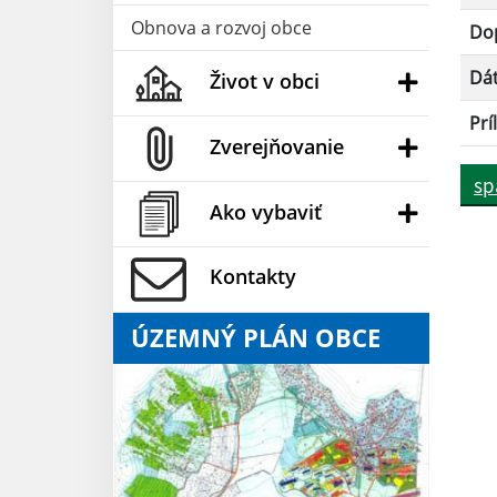
Obnova a rozvoj obce
Dop
Dá
Život v obci
Prí
Zverejňovanie
sp
Ako vybaviť
Kontakty
ÚZEMNÝ PLÁN OBCE