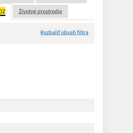
OZ
Životné prostredie
Rozbaliť obsah filtra
Dátum zverejnenia od:
Reset