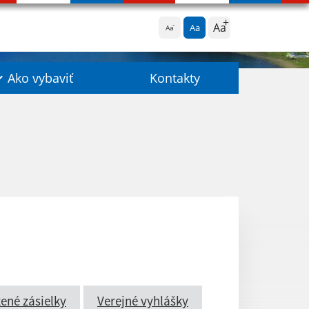
Aa
Aa
Aa
Ako vybaviť
Kontakty
ené zásielky
Verejné vyhlášky