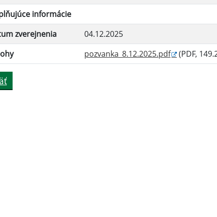
lňujúce informácie
tum zverejnenia
04.12.2025
lohy
pozvanka_8.12.2025.pdf
(PDF, 149.
äť