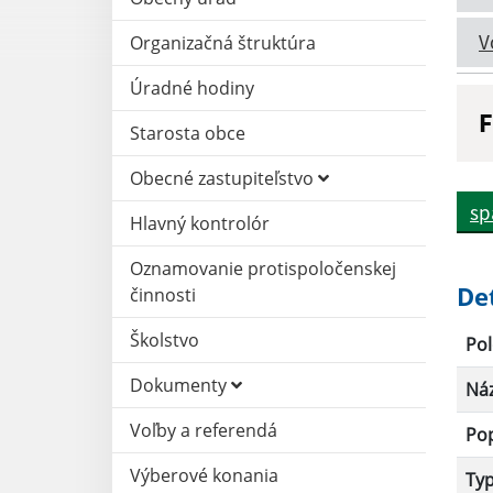
V
Organizačná štruktúra
Úradné hodiny
F
Starosta obce
N
Obecné zastupiteľstvo
sp
Hlavný kontrolór
D
Oznamovanie protispoločenskej
De
činnosti
Školstvo
Pol
Dokumenty
Ná
Voľby a referendá
Po
Výberové konania
Ty