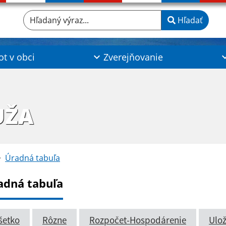
Hľadaný výraz...
Hľadať
ot v obci
Zverejňovanie
UŽA
Úradná tabuľa
adná tabuľa
šetko
Rôzne
Rozpočet-Hospodárenie
Ulož