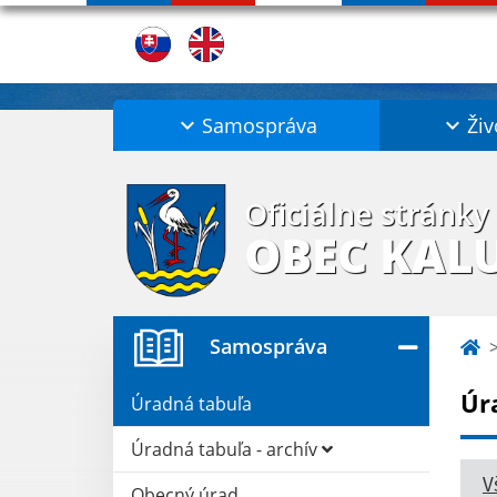
Samospráva
Živ
Oficiálne stránky
OBEC KAL
Samospráva
Úr
Úradná tabuľa
Úradná tabuľa - archív
V
Obecný úrad