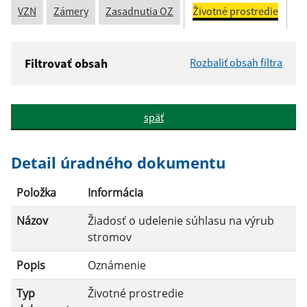
VZN
Zámery
Zasadnutia OZ
Životné prostredie
Filtrovať obsah
Rozbaliť obsah filtra
Názov:
späť
Popis:
Detail úradného dokumentu
Dátum zverejnenia od:
Položka
Informácia
Názov
Žiadosť o udelenie súhlasu na výrub
Dátum zverejnenia do:
stromov
Popis
Oznámenie
Filtrovať
Reset
Typ
Životné prostredie