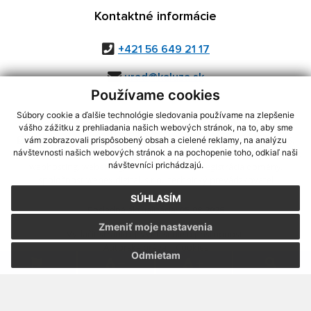
Kontaktné informácie
+421 56 649 21 17
urad@kaluza.sk
Používame cookies
Súbory cookie a ďalšie technológie sledovania používame na zlepšenie
vášho zážitku z prehliadania našich webových stránok, na to, aby sme
využite možnosť získavania aktuálnych informácií s využitím RSS
,
vám zobrazovali prispôsobený obsah a cielené reklamy, na analýzu
CMS systém (redakčný) systém ECHELON 2,
Mapa stránok
,
web portál
,
návštevnosti našich webových stránok a na pochopenie toho, odkiaľ naši
návštevníci prichádzajú.
webhosting
,
webex.digital, s.r.o.
,
domény
,
registrácia domény
,
spoločnosť webex.digital, s.r.o.
,
technický prevádzkovateľ
SÚHLASÍM
Posledná aktualizácia:
05.08.2026
Zmeniť moje nastavenia
Vytlačiť stránku
|
Vyhlásenie o prístupnosti
Autorské práva
|
Cookies
Odmietam
.
.
.
.
.
.
webdesign
|