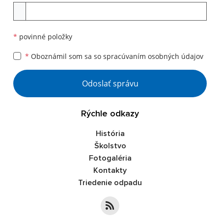
Príloha
*
povinné položky
*
Oboznámil som sa so
spracúvaním osobných údajov
Google reCaptcha Response
Odoslať správu
Rýchle odkazy
História
Školstvo
Fotogaléria
Kontakty
Triedenie odpadu