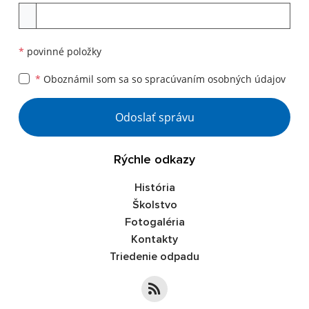
Príloha
*
povinné položky
*
Oboznámil som sa so
spracúvaním osobných údajov
Google reCaptcha Response
Odoslať správu
Rýchle odkazy
História
Školstvo
Fotogaléria
Kontakty
Triedenie odpadu