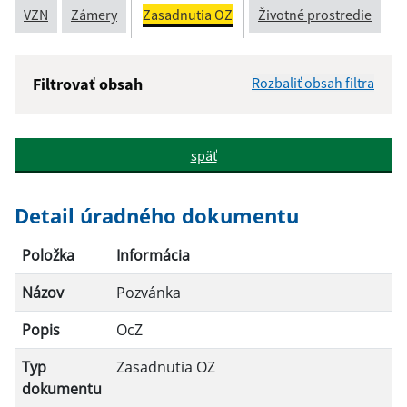
VZN
Zámery
Zasadnutia OZ
Životné prostredie
Filtrovať obsah
Rozbaliť obsah filtra
Názov:
späť
Popis:
Detail úradného dokumentu
Dátum zverejnenia od:
Položka
Informácia
Názov
Pozvánka
Dátum zverejnenia do:
Popis
OcZ
Typ
Zasadnutia OZ
Filtrovať
Reset
dokumentu