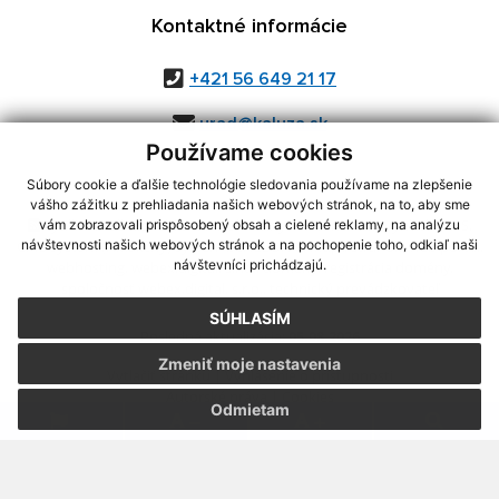
Kontaktné informácie
+421 56 649 21 17
urad@kaluza.sk
Používame cookies
Súbory cookie a ďalšie technológie sledovania používame na zlepšenie
vášho zážitku z prehliadania našich webových stránok, na to, aby sme
využite možnosť získavania aktuálnych informácií s využitím RSS
,
vám zobrazovali prispôsobený obsah a cielené reklamy, na analýzu
CMS systém (redakčný) systém ECHELON 2,
Mapa stránok
,
web portál
,
návštevnosti našich webových stránok a na pochopenie toho, odkiaľ naši
návštevníci prichádzajú.
webhosting
,
webex.digital, s.r.o.
,
domény
,
registrácia domény
,
spoločnosť webex.digital, s.r.o.
,
technický prevádzkovateľ
SÚHLASÍM
Posledná aktualizácia:
05.08.2026
Zmeniť moje nastavenia
Vytlačiť stránku
|
Vyhlásenie o prístupnosti
Autorské práva
|
Cookies
Odmietam
.
.
.
.
.
.
webdesign
|