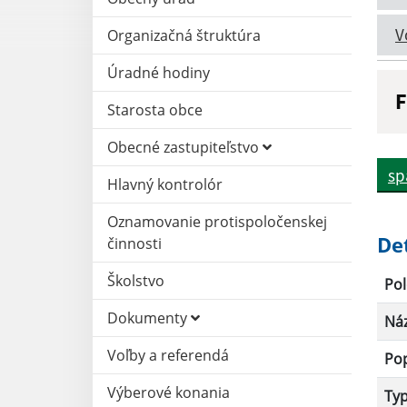
V
Organizačná štruktúra
Úradné hodiny
F
Starosta obce
N
Obecné zastupiteľstvo
sp
Hlavný kontrolór
D
Oznamovanie protispoločenskej
De
činnosti
Školstvo
Pol
Dokumenty
Ná
Voľby a referendá
Po
Výberové konania
Ty