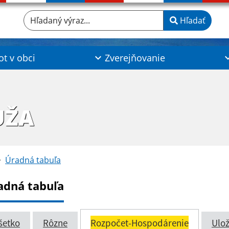
Hľadaný výraz...
Hľadať
ot v obci
Zverejňovanie
UŽA
Úradná tabuľa
adná tabuľa
šetko
Rôzne
Rozpočet-Hospodárenie
Ulož