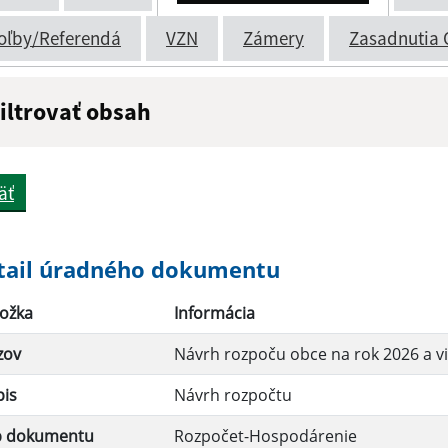
oľby/Referendá
VZN
Zámery
Zasadnutia 
iltrovať obsah
ázov:
Popis:
äť
átum zverejnenia do:
tail úradného dokumentu
ožka
Informácia
Filtrovať
zov
Návrh rozpoču obce na rok 2026 a v
pis
Návrh rozpočtu
p dokumentu
Rozpočet-Hospodárenie