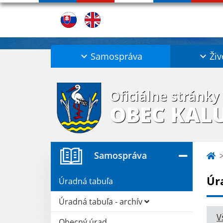
Samospráva
Živ
Oficiálne stránky
OBEC KAL
Samospráva
Úr
Úradná tabuľa
Úradná tabuľa - archív
V
Obecný úrad