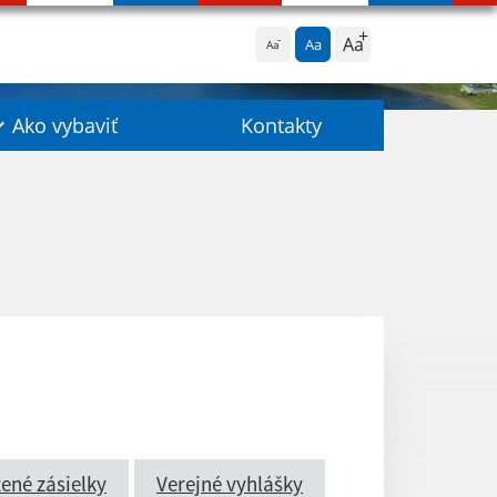
Aa
Aa
Aa
Ako vybaviť
Kontakty
ené zásielky
Verejné vyhlášky