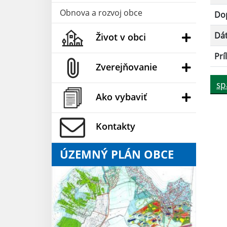
Obnova a rozvoj obce
Dop
Dá
Život v obci
Prí
Zverejňovanie
sp
Ako vybaviť
Kontakty
ÚZEMNÝ PLÁN OBCE