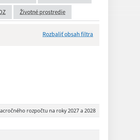
OZ
Životné prostredie
Rozbaliť obsah filtra
Dátum zverejnenia od:
Reset
iacročného rozpočtu na roky 2027 a 2028