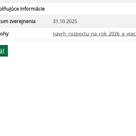
lňujúce informácie
tum zverejnenia
31.10.2025
lohy
navrh_rozpoctu_na_rok_2026_a_viacr
äť