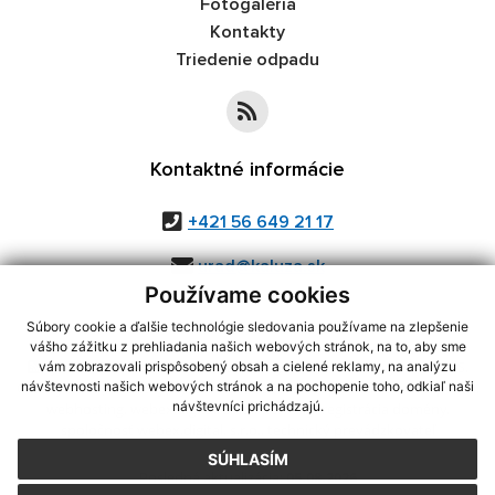
Fotogaléria
Kontakty
Triedenie odpadu
Kontaktné informácie
+421 56 649 21 17
urad@kaluza.sk
Používame cookies
Súbory cookie a ďalšie technológie sledovania používame na zlepšenie
vášho zážitku z prehliadania našich webových stránok, na to, aby sme
využite možnosť získavania aktuálnych informácií s využitím RSS
,
vám zobrazovali prispôsobený obsah a cielené reklamy, na analýzu
CMS systém (redakčný) systém ECHELON 2,
Mapa stránok
,
web portál
,
návštevnosti našich webových stránok a na pochopenie toho, odkiaľ naši
návštevníci prichádzajú.
webhosting
,
webex.digital, s.r.o.
,
domény
,
registrácia domény
,
spoločnosť webex.digital, s.r.o.
,
technický prevádzkovateľ
SÚHLASÍM
Posledná aktualizácia:
05.08.2026