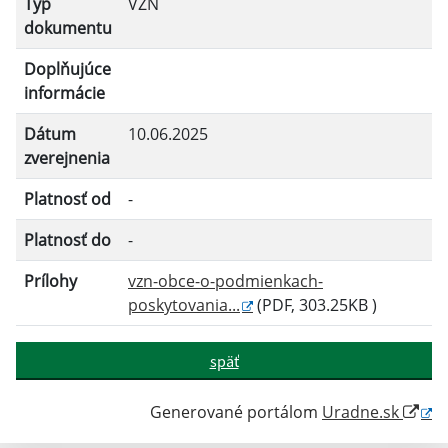
Typ
VZN
Platnosť do:
dokumentu
Doplňujúce
informácie
Filtrovať
Reset
Dátum
10.06.2025
zverejnenia
Platnosť od
-
Platnosť do
-
Prílohy
vzn-obce-o-podmienkach-
poskytovania...
(PDF, 303.25KB )
späť
Generované portálom
Uradne.sk