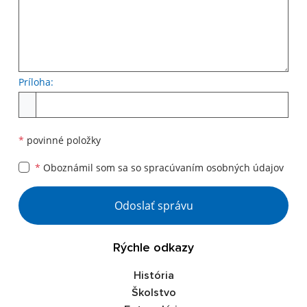
Príloha:
Príloha
*
povinné položky
*
Oboznámil som sa so
spracúvaním osobných údajov
Google reCaptcha Response
Odoslať správu
Rýchle odkazy
História
Školstvo