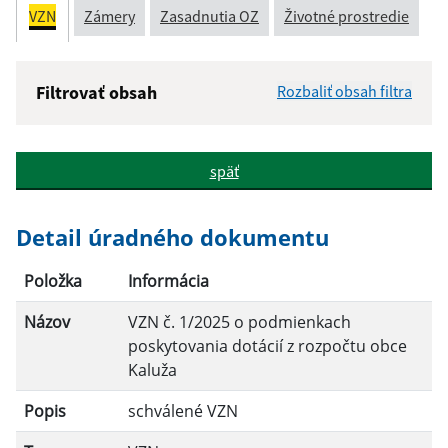
VZN
Zámery
Zasadnutia OZ
Životné prostredie
Filtrovať obsah
Rozbaliť obsah filtra
Názov:
späť
Popis:
Detail úradného dokumentu
Dátum zverejnenia od:
Položka
Informácia
Názov
VZN č. 1/2025 o podmienkach
Dátum zverejnenia do:
poskytovania dotácií z rozpočtu obce
Kaluža
Platnosť od:
Popis
schválené VZN