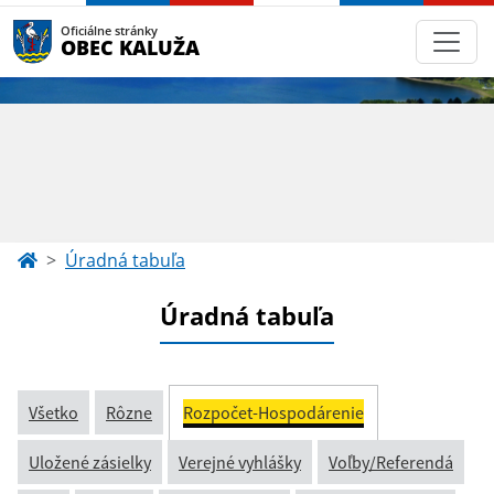
Oficiálne stránky
OBEC KALUŽA
Úradná tabuľa
Úradná tabuľa
Všetko
Rôzne
Rozpočet-Hospodárenie
Uložené zásielky
Verejné vyhlášky
Voľby/Referendá