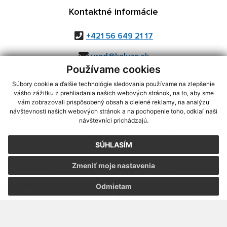
Kontaktné informácie
+421 56 649 21 17
urad@kaluza.sk
Používame cookies
Súbory cookie a ďalšie technológie sledovania používame na zlepšenie
vášho zážitku z prehliadania našich webových stránok, na to, aby sme
využite možnosť získavania aktuálnych informácií s využitím RSS
,
vám zobrazovali prispôsobený obsah a cielené reklamy, na analýzu
CMS systém (redakčný) systém ECHELON 2,
Mapa stránok
,
web portál
,
návštevnosti našich webových stránok a na pochopenie toho, odkiaľ naši
návštevníci prichádzajú.
webhosting
,
webex.digital, s.r.o.
,
domény
,
registrácia domény
,
spoločnosť webex.digital, s.r.o.
,
technický prevádzkovateľ
SÚHLASÍM
Posledná aktualizácia:
05.08.2026
Zmeniť moje nastavenia
Vytlačiť stránku
|
Vyhlásenie o prístupnosti
Autorské práva
|
Cookies
Odmietam
.
.
.
.
.
.
webdesign
|