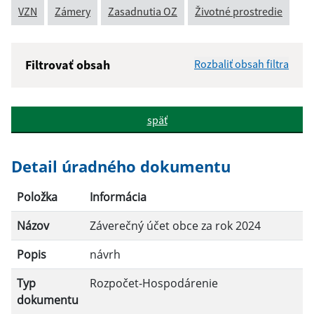
VZN
Zámery
Zasadnutia OZ
Životné prostredie
Filtrovať obsah
Rozbaliť obsah filtra
Názov:
späť
Popis:
Detail úradného dokumentu
Dátum zverejnenia od:
Položka
Informácia
Názov
Záverečný účet obce za rok 2024
Dátum zverejnenia do:
Popis
návrh
Typ
Rozpočet-Hospodárenie
Filtrovať
Reset
dokumentu