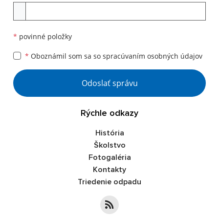
Príloha
*
povinné položky
*
Oboznámil som sa so
spracúvaním osobných údajov
Google reCaptcha Response
Odoslať správu
Rýchle odkazy
História
Školstvo
Fotogaléria
Kontakty
Triedenie odpadu