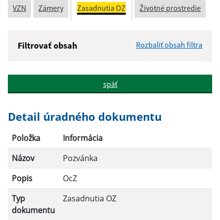
VZN
Zámery
Zasadnutia OZ
Životné prostredie
Filtrovať obsah
Rozbaliť obsah filtra
Názov:
späť
Popis:
Detail úradného dokumentu
Dátum zverejnenia od:
Položka
Informácia
Názov
Pozvánka
Dátum zverejnenia do:
Popis
OcZ
Typ
Zasadnutia OZ
Filtrovať
Reset
dokumentu