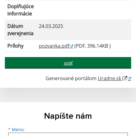
Doplňujúce
informácie
Dátum
24.03.2025
zverejnenia
Prílohy
pozvanka.pdf
(PDF, 396.14KB )
späť
Generované portálom
Uradne.sk
Napíšte nám
Meno
Priezvisko
E-mailová adresa
*
Meno: