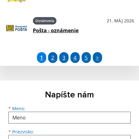
21. MÁJ 2026
Oznámenia
Pošta - oznámenie
1
2
3
4
5
>
Napíšte nám
Meno
Priezvisko
E-mailová adresa
*
Meno:
*
Priezvisko: