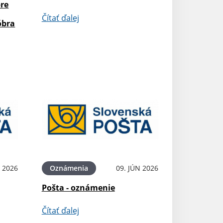
pre
Čítať ďalej
óbra
N 2026
Oznámenia
09. JÚN 2026
Pošta - oznámenie
Čítať ďalej