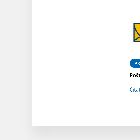
Ak
Poš
Číta