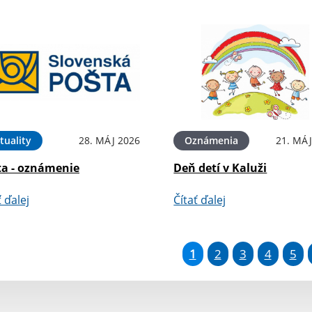
tuality
28. MÁJ 2026
Oznámenia
21. MÁJ
ta - oznámenie
Deň detí v Kaluži
ť ďalej
Čítať ďalej
1
2
3
4
5