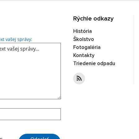
Rýchle odkazy
História
Text vašej správy...
xt vašej správy:
Školstvo
Fotogaléria
Kontakty
Triedenie odpadu
Google reCaptcha Response
ím