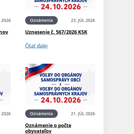
L 2026
Oznámenia
23. JÚL 2026
ínov
Uznesenie č. 567/2026 KSK
Čítať ďalej
L 2026
Oznámenia
21. JÚL 2026
Oznámenie o počte
obyvateľov