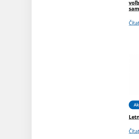
voľ
sam
Číta
Ak
Letn
Číta