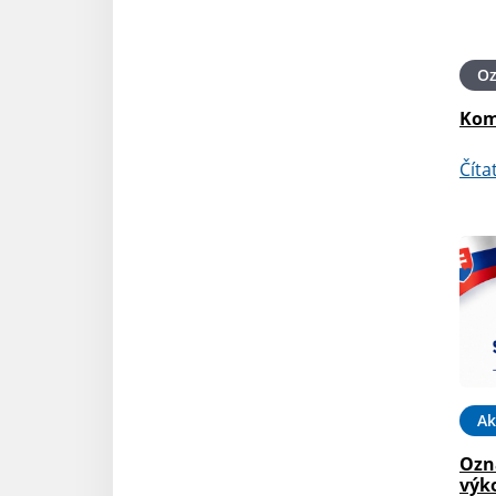
O
Kom
Číta
Ak
Ozn
výk