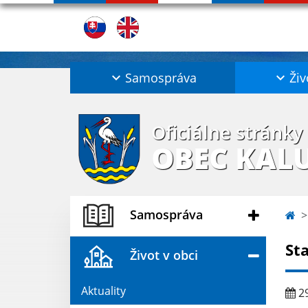
Samospráva
Živ
Oficiálne stránky
OBEC KAL
Samospráva
St
Život v obci
Aktuality
29