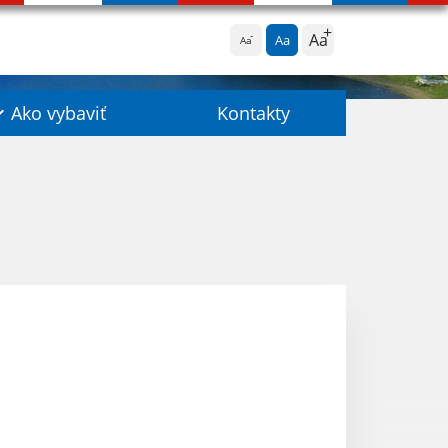
Aa
Aa
Aa
Ako vybaviť
Kontakty