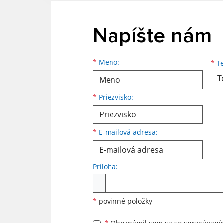
Napíšte nám
Meno
Priezvisko
E-mailová adresa
*
Meno:
*
Te
*
Priezvisko:
*
E-mailová adresa:
Príloha:
Príloha
*
povinné položky
*
Oboznámil som sa so
spracúvan