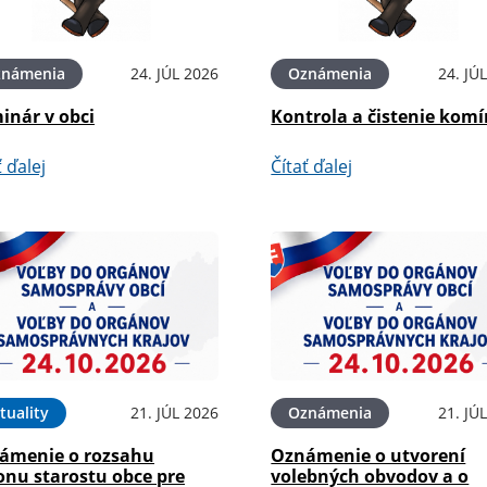
známenia
24. JÚL 2026
Oznámenia
24. JÚ
inár v obci
Kontrola a čistenie kom
ť ďalej
Čítať ďalej
tuality
21. JÚL 2026
Oznámenia
21. JÚ
ámenie o rozsahu
Oznámenie o utvorení
onu starostu obce pre
volebných obvodov a o