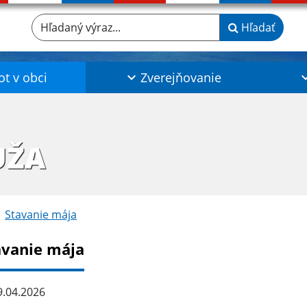
Hľadaný výraz...
Hľadať
ot v obci
Zverejňovanie
UŽA
Stavanie mája
avanie mája
.04.2026