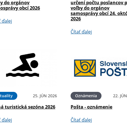
by do orgánov
určení počtu poslancov 
osprávy obcí 2026
voľby do orgánov
samosprávy obcí 24. okt
2026
ť ďalej
Čítať ďalej
tuality
25. JÚN 2026
Oznámenia
22. JÚ
á turistická sezóna 2026
Pošta - oznámenie
ť ďalej
Čítať ďalej