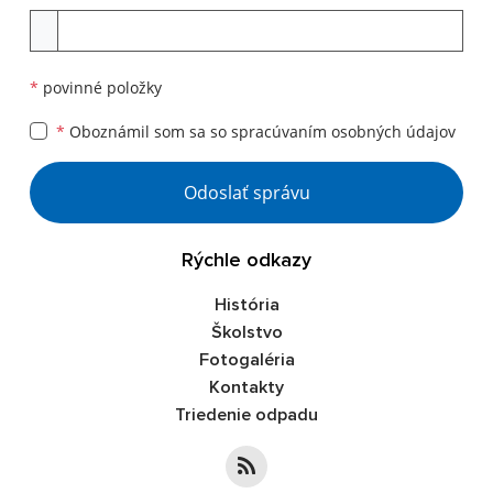
Príloha
*
povinné položky
*
Oboznámil som sa so
spracúvaním osobných údajov
Google reCaptcha Response
Odoslať správu
Rýchle odkazy
História
Školstvo
Fotogaléria
Kontakty
Triedenie odpadu