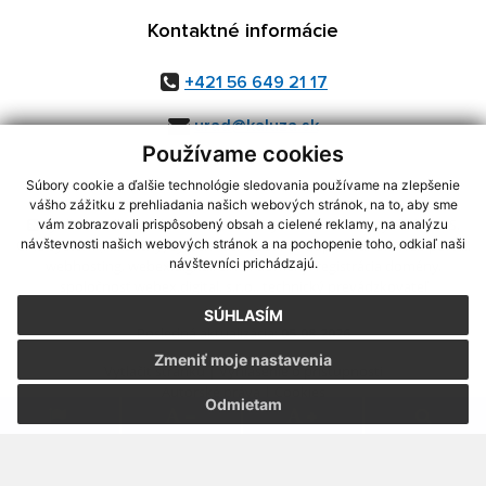
Kontaktné informácie
+421 56 649 21 17
urad@kaluza.sk
Používame cookies
Súbory cookie a ďalšie technológie sledovania používame na zlepšenie
vášho zážitku z prehliadania našich webových stránok, na to, aby sme
využite možnosť získavania aktuálnych informácií s využitím RSS
,
vám zobrazovali prispôsobený obsah a cielené reklamy, na analýzu
návštevnosti našich webových stránok a na pochopenie toho, odkiaľ naši
CMS systém (redakčný) systém ECHELON 2,
Mapa stránok
,
web portál
,
návštevníci prichádzajú.
webhosting
,
webex.digital, s.r.o.
,
domény
,
registrácia domény
,
spoločnosť webex.digital, s.r.o.
,
technický prevádzkovateľ
SÚHLASÍM
Posledná aktualizácia:
05.08.2026
Zmeniť moje nastavenia
Vytlačiť stránku
|
Vyhlásenie o prístupnosti
Autorské práva
|
Cookies
Odmietam
.
.
.
.
.
.
webdesign
|