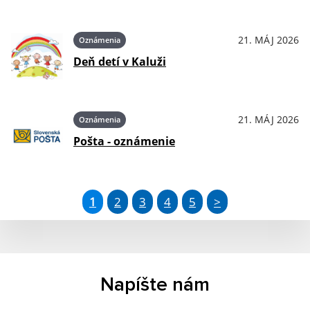
21. MÁJ 2026
Oznámenia
Deň detí v Kaluži
21. MÁJ 2026
Oznámenia
Pošta - oznámenie
1
2
3
4
5
>
Napíšte nám