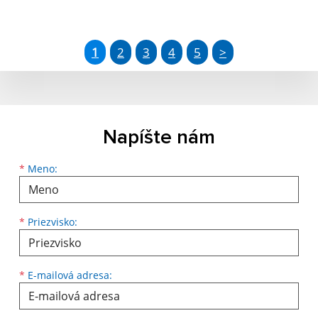
1
2
3
4
5
>
Napíšte nám
Meno
Priezvisko
E-mailová adresa
*
Meno:
*
Priezvisko:
*
E-mailová adresa: