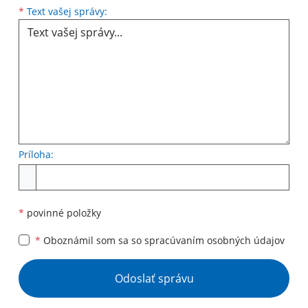
Text vašej správy...
*
Text vašej správy:
Príloha:
Príloha
*
povinné položky
*
Oboznámil som sa so
spracúvaním osobných údajov
Google reCaptcha Response
Odoslať správu