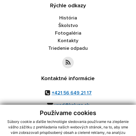
Rýchle odkazy
História
Školstvo
Fotogaléria
Kontakty
Triedenie odpadu
Kontaktné informácie
+421 56 649 21 17
urad@kaluza.sk
Používame cookies
Súbory cookie a ďalšie technológie sledovania používame na zlepšenie
vášho zážitku z prehliadania našich webových stránok, na to, aby sme
využite možnosť získavania aktuálnych informácií s využitím RSS
,
vám zobrazovali prispôsobený obsah a cielené reklamy, na analýzu