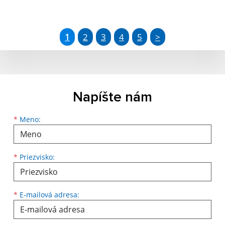
1
2
3
4
5
>
Napíšte nám
Meno
Priezvisko
E-mailová adresa
*
Meno:
*
Priezvisko:
*
E-mailová adresa: