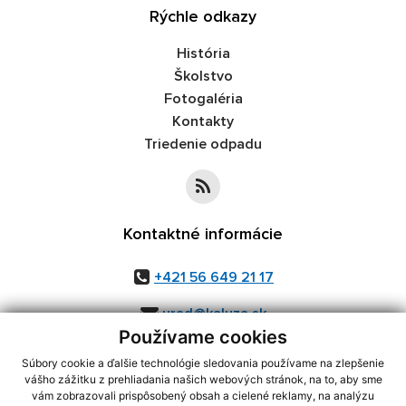
Rýchle odkazy
História
Školstvo
Fotogaléria
Kontakty
Triedenie odpadu
Kontaktné informácie
+421 56 649 21 17
urad@kaluza.sk
Používame cookies
Súbory cookie a ďalšie technológie sledovania používame na zlepšenie
vášho zážitku z prehliadania našich webových stránok, na to, aby sme
využite možnosť získavania aktuálnych informácií s využitím RSS
,
vám zobrazovali prispôsobený obsah a cielené reklamy, na analýzu