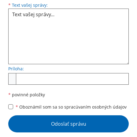
Text vašej správy...
*
Text vašej správy:
Príloha:
Príloha
*
povinné položky
*
Oboznámil som sa so
spracúvaním osobných údajov
Google reCaptcha Response
Odoslať správu