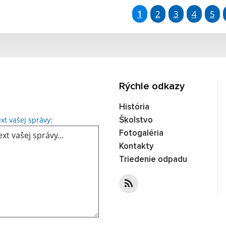
1
2
3
4
5
Rýchle odkazy
História
Text vašej správy...
xt vašej správy:
Školstvo
Fotogaléria
Kontakty
Triedenie odpadu