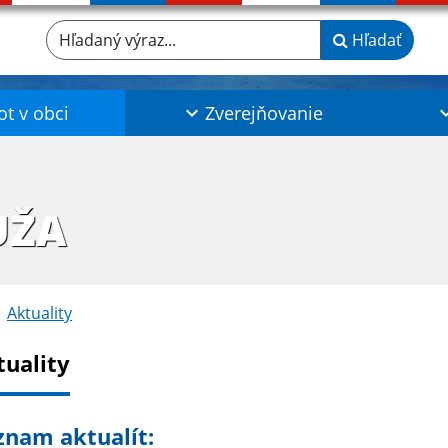
Hľadaný výraz...
Hľadať
ot v obci
Zverejňovanie
UŽA
Aktuality
tuality
znam aktualít: