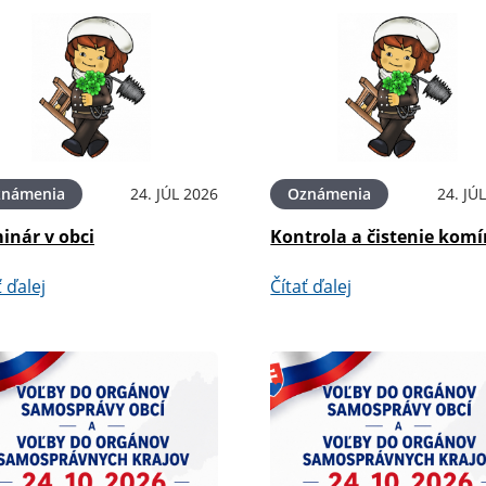
známenia
24. JÚL 2026
Oznámenia
24. JÚ
inár v obci
Kontrola a čistenie kom
ť ďalej
Čítať ďalej