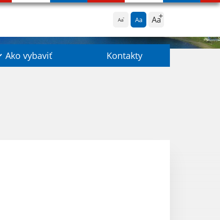
Aa
Aa
Aa
Ako vybaviť
Kontakty