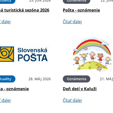
tuality
25. JÚN 2026
Oznámenia
22. JÚ
á turistická sezóna 2026
Pošta - oznámenie
ť ďalej
Čítať ďalej
tuality
28. MÁJ 2026
Oznámenia
21. MÁJ
ta - oznámenie
Deň detí v Kaluži
ť ďalej
Čítať ďalej