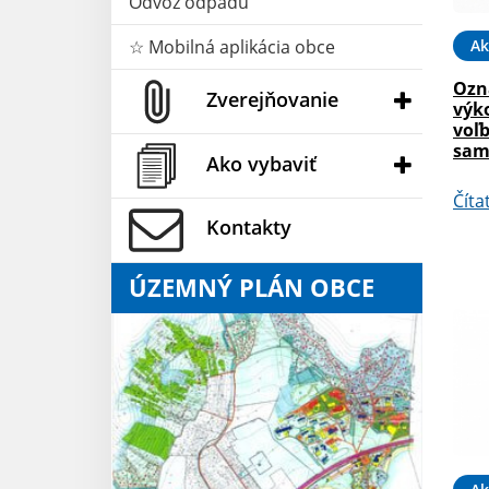
Odvoz odpadu
☆ Mobilná aplikácia obce
Ak
Ozn
Zverejňovanie
výk
voľ
sam
Ako vybaviť
Číta
Kontakty
ÚZEMNÝ PLÁN OBCE