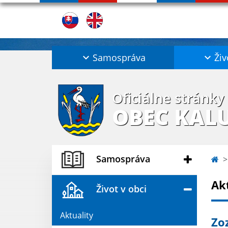
Samospráva
Živ
Oficiálne stránky
OBEC KAL
Samospráva
Ak
Život v obci
Aktuality
Zo