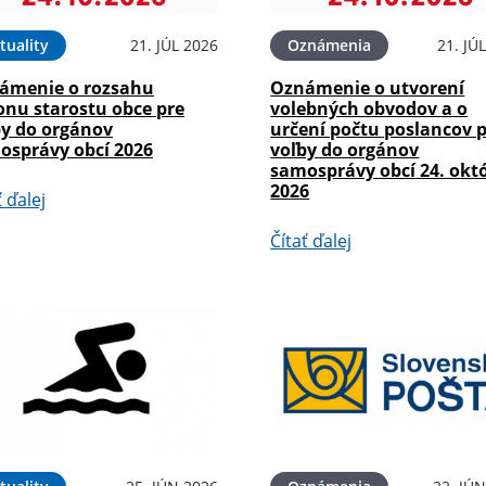
tuality
21. JÚL 2026
Oznámenia
21. JÚ
ámenie o rozsahu
Oznámenie o utvorení
onu starostu obce pre
volebných obvodov a o
by do orgánov
určení počtu poslancov 
osprávy obcí 2026
voľby do orgánov
samosprávy obcí 24. okt
2026
ť ďalej
Čítať ďalej