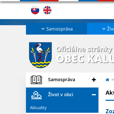
Samospráva
Živ
Oficiálne stránky
OBEC KAL
Samospráva
Ak
Život v obci
Aktuality
Zo