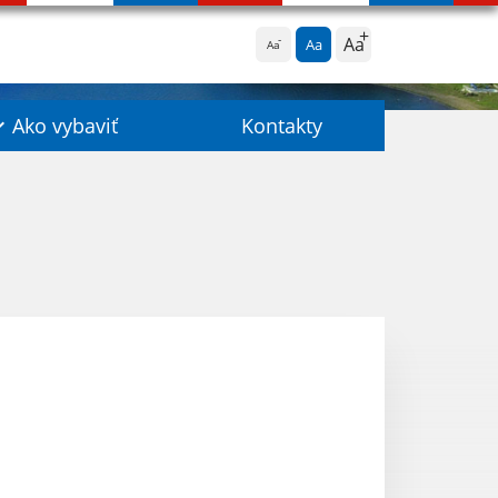
Aa
Aa
Aa
Ako vybaviť
Kontakty