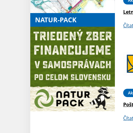
Ak
Letn
NATUR-PACK
Číta
Ak
Poš
Číta