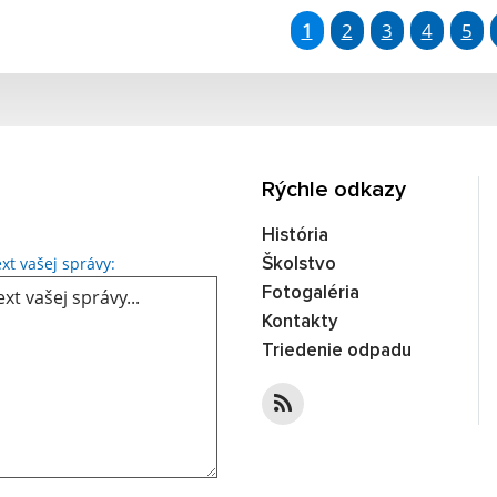
1
2
3
4
5
Rýchle odkazy
História
Text vašej správy...
xt vašej správy:
Školstvo
Fotogaléria
Kontakty
Triedenie odpadu