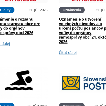
tuality
21. JÚL 2026
Oznámenia
21. JÚ
ámenie o rozsahu
Oznámenie o utvorení
onu starostu obce pre
volebných obvodov a o
by do orgánov
určení počtu poslancov 
osprávy obcí 2026
voľby do orgánov
samosprávy obcí 24. okt
2026
ť ďalej
Čítať ďalej