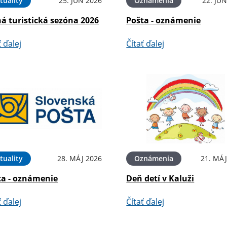
tuality
25. JÚN 2026
Oznámenia
22. JÚ
á turistická sezóna 2026
Pošta - oznámenie
ť ďalej
Čítať ďalej
tuality
28. MÁJ 2026
Oznámenia
21. MÁJ
ta - oznámenie
Deň detí v Kaluži
ť ďalej
Čítať ďalej