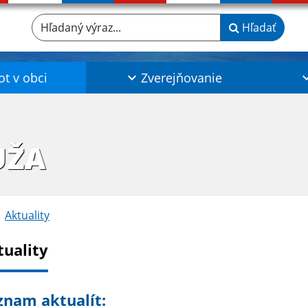
Hľadaný výraz...
Hľadať
ot v obci
Zverejňovanie
UŽA
Aktuality
tuality
znam aktualít: