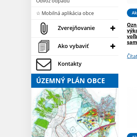
Odvoz odpadu
☆ Mobilná aplikácia obce
Ak
Ozn
Zverejňovanie
výk
voľ
sam
Ako vybaviť
Číta
Kontakty
ÚZEMNÝ PLÁN OBCE