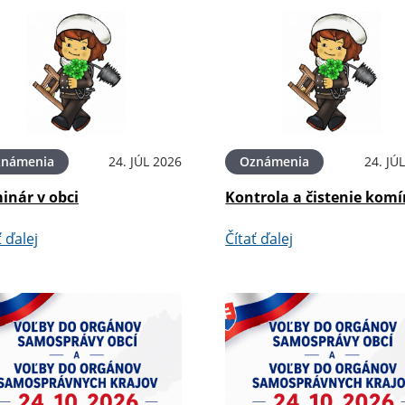
známenia
24. JÚL 2026
Oznámenia
24. JÚ
inár v obci
Kontrola a čistenie kom
ť ďalej
Čítať ďalej