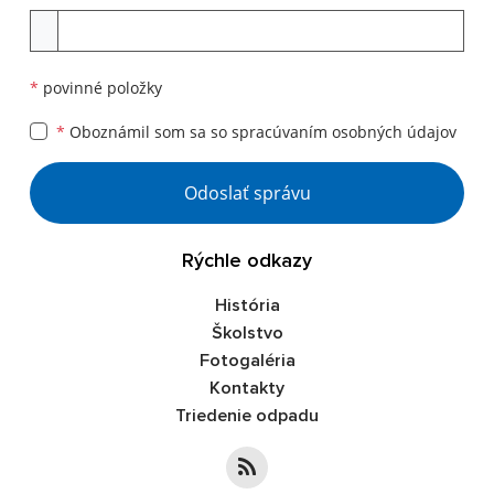
Príloha
*
povinné položky
*
Oboznámil som sa so
spracúvaním osobných údajov
Google reCaptcha Response
Odoslať správu
Rýchle odkazy
História
Školstvo
Fotogaléria
Kontakty
Triedenie odpadu