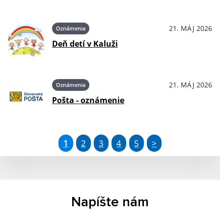
21. MÁJ 2026
Oznámenia
Deň detí v Kaluži
21. MÁJ 2026
Oznámenia
Pošta - oznámenie
1
2
3
4
5
>
Napíšte nám