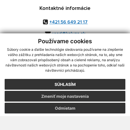
Kontaktné informácie
+421 56 649 21 17
urad@kaluza.sk
Používame cookies
Súbory cookie a ďalšie technológie sledovania používame na zlepšenie
vášho zážitku z prehliadania našich webových stránok, na to, aby sme
využite možnosť získavania aktuálnych informácií s využitím RSS
,
vám zobrazovali prispôsobený obsah a cielené reklamy, na analýzu
návštevnosti našich webových stránok a na pochopenie toho, odkiaľ naši
CMS systém (redakčný) systém ECHELON 2,
Mapa stránok
,
web portál
,
návštevníci prichádzajú.
webhosting
,
webex.digital, s.r.o.
,
domény
,
registrácia domény
,
spoločnosť webex.digital, s.r.o.
,
technický prevádzkovateľ
SÚHLASÍM
Posledná aktualizácia:
05.08.2026
Zmeniť moje nastavenia
Vytlačiť stránku
|
Vyhlásenie o prístupnosti
Autorské práva
|
Cookies
Odmietam
.
.
.
.
.
.
webdesign
|