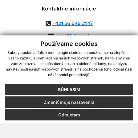
Kontaktné informácie
+421 56 649 21 17
urad@kaluza.sk
Používame cookies
Súbory cookie a ďalšie technológie sledovania používame na zlepšenie
vášho zážitku z prehliadania našich webových stránok, na to, aby sme
využite možnosť získavania aktuálnych informácií s využitím RSS
,
vám zobrazovali prispôsobený obsah a cielené reklamy, na analýzu
návštevnosti našich webových stránok a na pochopenie toho, odkiaľ naši
CMS systém (redakčný) systém ECHELON 2,
Mapa stránok
,
web portál
,
návštevníci prichádzajú.
webhosting
,
webex.digital, s.r.o.
,
domény
,
registrácia domény
,
spoločnosť webex.digital, s.r.o.
,
technický prevádzkovateľ
SÚHLASÍM
Posledná aktualizácia:
05.08.2026
Zmeniť moje nastavenia
Vytlačiť stránku
|
Vyhlásenie o prístupnosti
Autorské práva
|
Cookies
Odmietam
.
.
.
.
.
.
webdesign
|