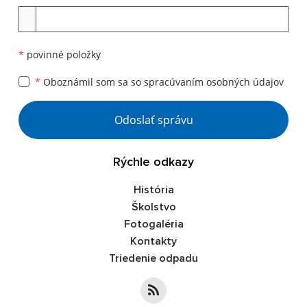
Príloha
*
povinné položky
*
Oboznámil som sa so
spracúvaním osobných údajov
Google reCaptcha Response
Odoslať správu
Rýchle odkazy
História
Školstvo
Fotogaléria
Kontakty
Triedenie odpadu