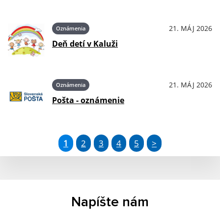
21. MÁJ 2026
Oznámenia
Deň detí v Kaluži
21. MÁJ 2026
Oznámenia
Pošta - oznámenie
1
2
3
4
5
>
Napíšte nám