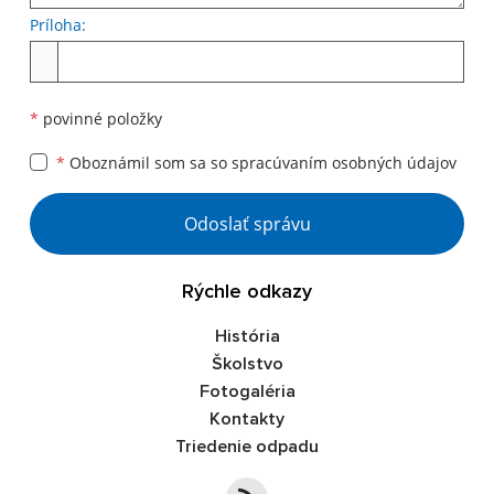
Príloha:
Príloha
*
povinné položky
*
Oboznámil som sa so
spracúvaním osobných údajov
Google reCaptcha Response
Odoslať správu
Rýchle odkazy
História
Školstvo
Fotogaléria
Kontakty
Triedenie odpadu