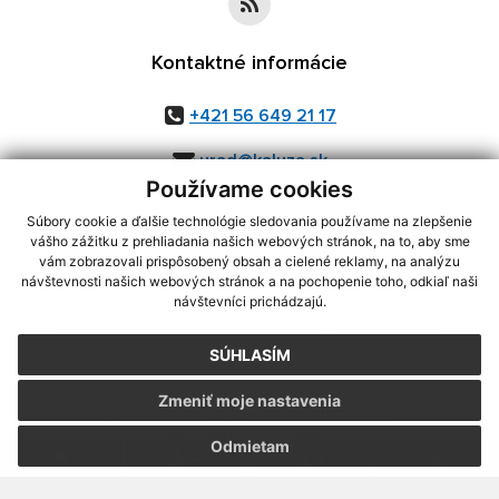
Kontaktné informácie
+421 56 649 21 17
urad@kaluza.sk
Používame cookies
Súbory cookie a ďalšie technológie sledovania používame na zlepšenie
vášho zážitku z prehliadania našich webových stránok, na to, aby sme
využite možnosť získavania aktuálnych informácií s využitím RSS
,
vám zobrazovali prispôsobený obsah a cielené reklamy, na analýzu
CMS systém (redakčný) systém ECHELON 2,
Mapa stránok
,
web portál
,
návštevnosti našich webových stránok a na pochopenie toho, odkiaľ naši
návštevníci prichádzajú.
webhosting
,
webex.digital, s.r.o.
,
domény
,
registrácia domény
,
spoločnosť webex.digital, s.r.o.
,
technický prevádzkovateľ
SÚHLASÍM
Posledná aktualizácia:
10.08.2026
Zmeniť moje nastavenia
Vytlačiť stránku
|
Vyhlásenie o prístupnosti
Autorské práva
|
Cookies
Odmietam
.
.
.
.
.
.