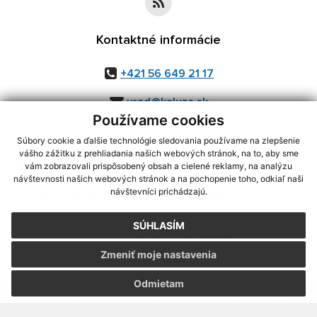
Kontaktné informácie
+421 56 649 21 17
urad@kaluza.sk
Používame cookies
Súbory cookie a ďalšie technológie sledovania používame na zlepšenie
vášho zážitku z prehliadania našich webových stránok, na to, aby sme
využite možnosť získavania aktuálnych informácií s využitím RSS
,
vám zobrazovali prispôsobený obsah a cielené reklamy, na analýzu
CMS systém (redakčný) systém ECHELON 2,
Mapa stránok
,
web portál
,
návštevnosti našich webových stránok a na pochopenie toho, odkiaľ naši
návštevníci prichádzajú.
webhosting
,
webex.digital, s.r.o.
,
domény
,
registrácia domény
,
spoločnosť webex.digital, s.r.o.
,
technický prevádzkovateľ
SÚHLASÍM
Posledná aktualizácia:
05.08.2026
Zmeniť moje nastavenia
Vytlačiť stránku
|
Vyhlásenie o prístupnosti
Autorské práva
|
Cookies
Odmietam
.
.
.
.
.
.