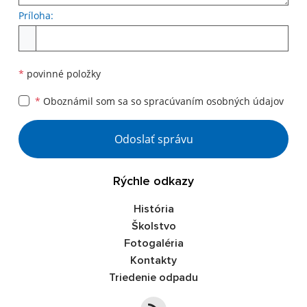
Príloha:
Príloha
*
povinné položky
*
Oboznámil som sa so
spracúvaním osobných údajov
Google reCaptcha Response
Odoslať správu
Rýchle odkazy
História
Školstvo
Fotogaléria
Kontakty
Triedenie odpadu