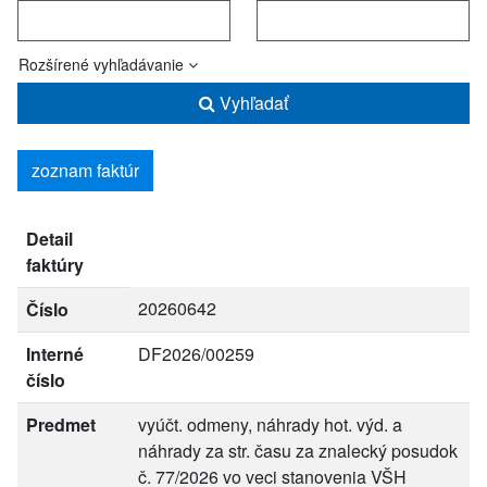
Rozšírené vyhľadávanie
Vyhľadať
zoznam faktúr
Detail
faktúry
20260642
Číslo
Interné
DF2026/00259
číslo
Predmet
vyúčt. odmeny, náhrady hot. výd. a
náhrady za str. času za znalecký posudok
č. 77/2026 vo veci stanovenia VŠH