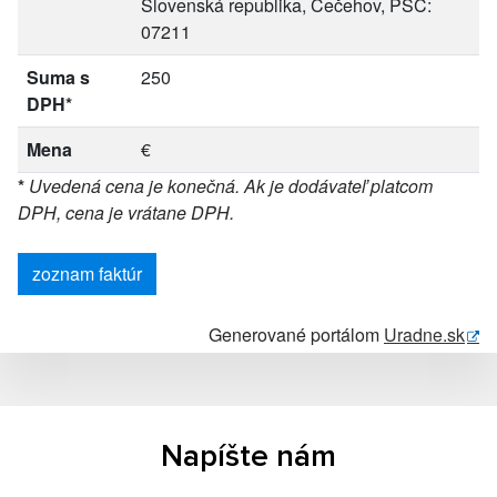
Slovenská republika, Čečehov, PSČ:
07211
Suma s
250
DPH*
Mena
€
*
Uvedená cena je konečná. Ak je dodávateľ platcom
DPH, cena je vrátane DPH.
zoznam faktúr
Generované portálom
Uradne.sk
Napíšte nám