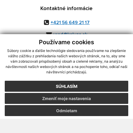
Kontaktné informácie
+421 56 649 21 17
urad@kaluza.sk
Používame cookies
Súbory cookie a ďalšie technológie sledovania používame na zlepšenie
vášho zážitku z prehliadania našich webových stránok, na to, aby sme
využite možnosť získavania aktuálnych informácií s využitím RSS
,
vám zobrazovali prispôsobený obsah a cielené reklamy, na analýzu
CMS systém (redakčný) systém ECHELON 2,
Mapa stránok
,
web portál
,
návštevnosti našich webových stránok a na pochopenie toho, odkiaľ naši
návštevníci prichádzajú.
webhosting
,
webex.digital, s.r.o.
,
domény
,
registrácia domény
,
spoločnosť webex.digital, s.r.o.
,
technický prevádzkovateľ
SÚHLASÍM
Posledná aktualizácia:
05.08.2026
Zmeniť moje nastavenia
Vytlačiť stránku
|
Vyhlásenie o prístupnosti
Autorské práva
|
Cookies
Odmietam
.
.
.
.
.
.
webdesign
|