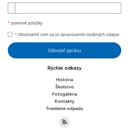
Príloha
*
povinné položky
*
Oboznámil som sa so
spracúvaním osobných údajov
Google reCaptcha Response
Odoslať správu
Rýchle odkazy
História
Školstvo
Fotogaléria
Kontakty
Triedenie odpadu