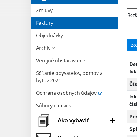
Zmluvy
Rozš
Faktúry
Objednávky
zo
Archív
Verejné obstarávanie
Det
fak
Sčítanie obyvateľov, domov a
bytov 2021
Čís
Ochrana osobných údajov
Int
čís
Súbory cookies
Pr
Ako vybaviť
Spl