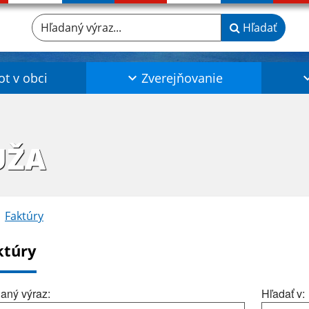
Hľadaný výraz...
Hľadať
ot v obci
Zverejňovanie
UŽA
Faktúry
ktúry
aný výraz:
Hľadať v: