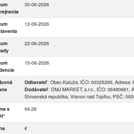
tum
30-06-2026
rejnenia
tum
12-06-2026
tavenia
tum
22-06-2026
rady
tum
15-06-2026
dencie
luvná
Odberateľ
: Obec Kaluža, IČO: 00325295, Adresa: 
ana
Dodávateľ
: DMJ MARKET, s.r.o., IČO: 36490661, A
Slovenská republika, Vranov nad Topľou, PSČ: 09
ma s
64.28
H*
na
€