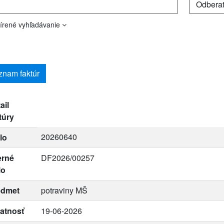
írené vyhľadávanie
znam faktúr
ail
túry
20260640
lo
erné
DF2026/00257
lo
edmet
potraviny MŠ
atnosť
19-06-2026