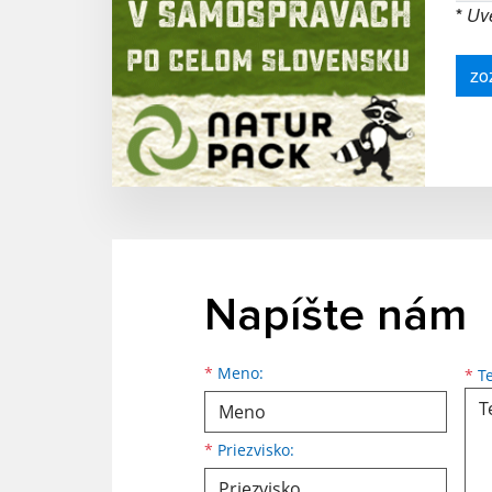
*
Uve
zo
Napíšte nám
Meno
Priezvisko
E-mailová adresa
*
Meno:
*
Te
*
Priezvisko: