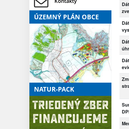
Kontakty
Dá
zve
ÚZEMNÝ PLÁN OBCE
Dá
vys
Dá
úh
Dá
evi
Zm
str
NATUR-PACK
Su
DP
Me