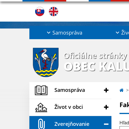
Samospráva
Živ
Oficiálne stránky
OBEC KAL
Samospráva
Fa
Život v obci
Hľad
Zverejňovanie