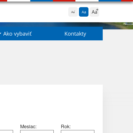
Aa
Aa
Aa
Ako vybaviť
Kontakty
Mesiac:
Rok: