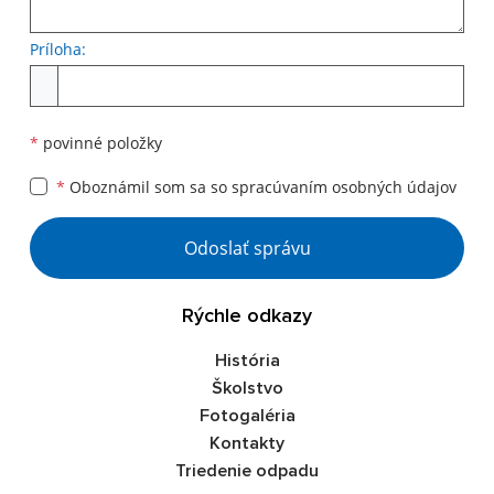
Príloha:
Príloha
*
povinné položky
*
Oboznámil som sa so
spracúvaním osobných údajov
Google reCaptcha Response
Odoslať správu
Rýchle odkazy
História
Školstvo
Fotogaléria
Kontakty
Triedenie odpadu