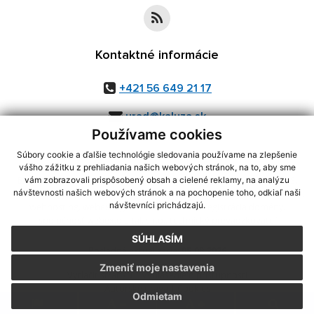
Kontaktné informácie
+421 56 649 21 17
urad@kaluza.sk
Používame cookies
Súbory cookie a ďalšie technológie sledovania používame na zlepšenie
vášho zážitku z prehliadania našich webových stránok, na to, aby sme
využite možnosť získavania aktuálnych informácií s využitím RSS
,
vám zobrazovali prispôsobený obsah a cielené reklamy, na analýzu
CMS systém (redakčný) systém ECHELON 2,
Mapa stránok
,
web portál
,
návštevnosti našich webových stránok a na pochopenie toho, odkiaľ naši
návštevníci prichádzajú.
webhosting
,
webex.digital, s.r.o.
,
domény
,
registrácia domény
,
spoločnosť webex.digital, s.r.o.
,
technický prevádzkovateľ
SÚHLASÍM
Posledná aktualizácia:
05.08.2026
Zmeniť moje nastavenia
Vytlačiť stránku
|
Vyhlásenie o prístupnosti
Autorské práva
|
Cookies
Odmietam
.
.
.
.
.
.