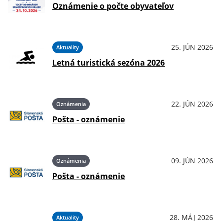
Oznámenie o počte obyvateľov
25. JÚN 2026
Aktuality
Letná turistická sezóna 2026
22. JÚN 2026
Oznámenia
Pošta - oznámenie
09. JÚN 2026
Oznámenia
Pošta - oznámenie
28. MÁJ 2026
Aktuality