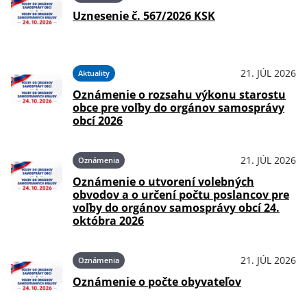
Uznesenie č. 567/2026 KSK
21. JÚL 2026
Aktuality
Oznámenie o rozsahu výkonu starostu
obce pre voľby do orgánov samosprávy
obcí 2026
21. JÚL 2026
Oznámenia
Oznámenie o utvorení volebných
obvodov a o určení počtu poslancov pre
voľby do orgánov samosprávy obcí 24.
októbra 2026
21. JÚL 2026
Oznámenia
Oznámenie o počte obyvateľov