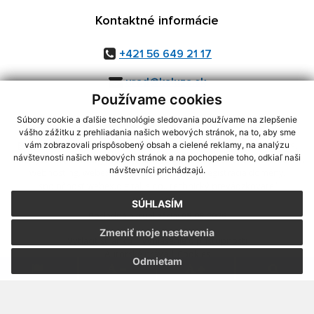
Kontaktné informácie
+421 56 649 21 17
urad@kaluza.sk
Používame cookies
Súbory cookie a ďalšie technológie sledovania používame na zlepšenie
vášho zážitku z prehliadania našich webových stránok, na to, aby sme
využite možnosť získavania aktuálnych informácií s využitím RSS
,
vám zobrazovali prispôsobený obsah a cielené reklamy, na analýzu
návštevnosti našich webových stránok a na pochopenie toho, odkiaľ naši
CMS systém (redakčný) systém ECHELON 2,
Mapa stránok
,
web portál
,
návštevníci prichádzajú.
webhosting
,
webex.digital, s.r.o.
,
domény
,
registrácia domény
,
spoločnosť webex.digital, s.r.o.
,
technický prevádzkovateľ
SÚHLASÍM
Posledná aktualizácia:
05.08.2026
Zmeniť moje nastavenia
Vytlačiť stránku
|
Vyhlásenie o prístupnosti
Autorské práva
|
Cookies
Odmietam
.
.
.
.
.
.
webdesign
|