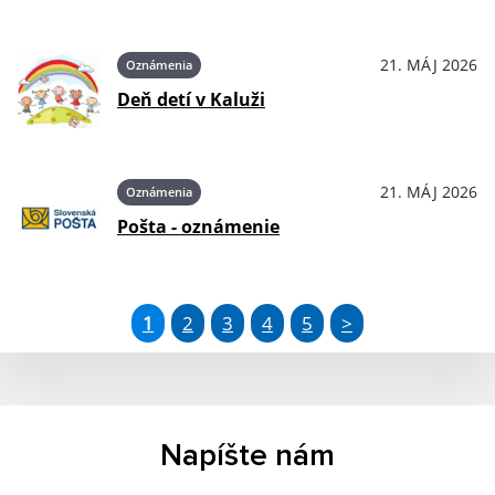
21. MÁJ 2026
Oznámenia
Deň detí v Kaluži
21. MÁJ 2026
Oznámenia
Pošta - oznámenie
1
2
3
4
5
>
Napíšte nám