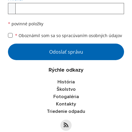
Príloha
*
povinné položky
*
Oboznámil som sa so
spracúvaním osobných údajov
Google reCaptcha Response
Odoslať správu
Rýchle odkazy
História
Školstvo
Fotogaléria
Kontakty
Triedenie odpadu