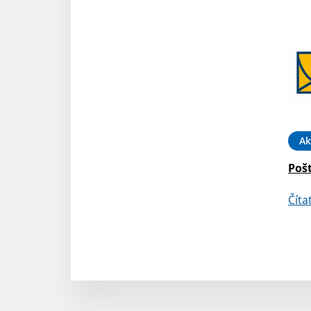
Ak
Poš
Číta