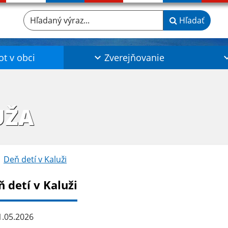
Hľadaný výraz...
Hľadať
ot v obci
Zverejňovanie
UŽA
Deň detí v Kaluži
 detí v Kaluži
.05.2026