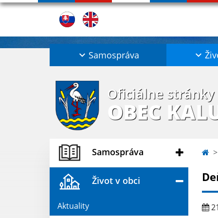
Samospráva
Živ
Oficiálne stránky
OBEC KAL
Samospráva
Deň
Život v obci
Aktuality
21