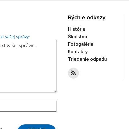
Rýchle odkazy
História
Text vašej správy...
xt vašej správy:
Školstvo
Fotogaléria
Kontakty
Triedenie odpadu
Google reCaptcha Response