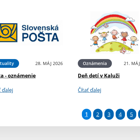
tuality
28. MÁJ 2026
Oznámenia
21. MÁJ
ta - oznámenie
Deň detí v Kaluži
ť ďalej
Čítať ďalej
1
2
3
4
5