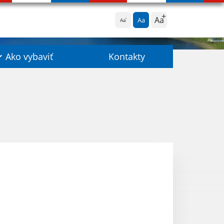
Aa
Aa
Aa
Ako vybaviť
Kontakty