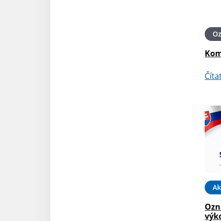
O
Kom
Číta
Ak
Ozn
výk