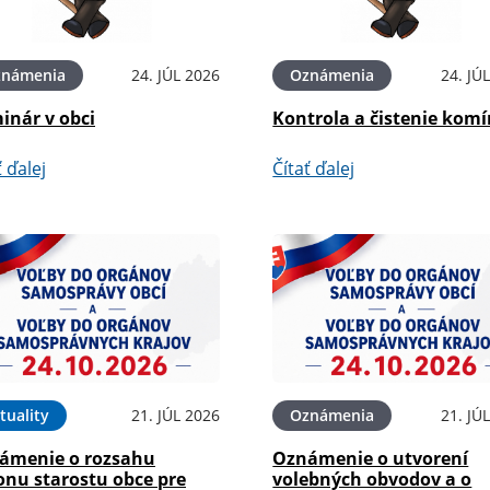
známenia
24. JÚL 2026
Oznámenia
24. JÚ
inár v obci
Kontrola a čistenie kom
ť ďalej
Čítať ďalej
tuality
21. JÚL 2026
Oznámenia
21. JÚ
ámenie o rozsahu
Oznámenie o utvorení
onu starostu obce pre
volebných obvodov a o