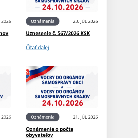
L 2026
Oznámenia
23. JÚL 2026
ínov
Uznesenie č. 567/2026 KSK
Čítať ďalej
L 2026
Oznámenia
21. JÚL 2026
Oznámenie o počte
obyvateľov