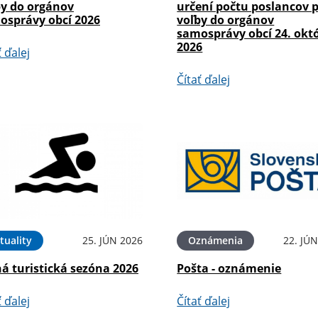
by do orgánov
určení počtu poslancov 
osprávy obcí 2026
voľby do orgánov
samosprávy obcí 24. okt
2026
ť ďalej
Čítať ďalej
tuality
25. JÚN 2026
Oznámenia
22. JÚ
á turistická sezóna 2026
Pošta - oznámenie
ť ďalej
Čítať ďalej