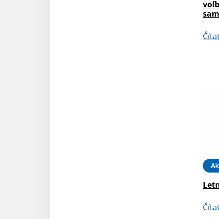
voľ
sam
Číta
Ak
Letn
Číta