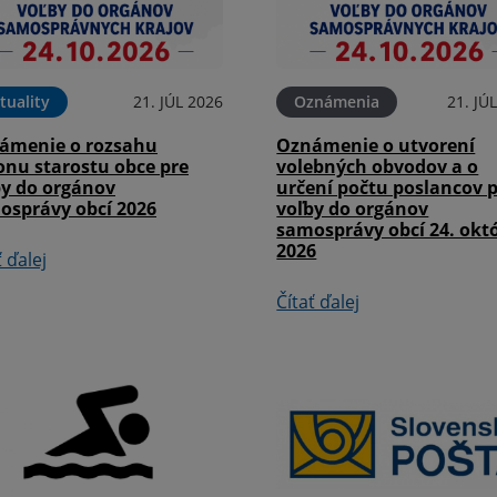
tuality
21. JÚL 2026
Oznámenia
21. JÚ
ámenie o rozsahu
Oznámenie o utvorení
onu starostu obce pre
volebných obvodov a o
by do orgánov
určení počtu poslancov 
osprávy obcí 2026
voľby do orgánov
samosprávy obcí 24. okt
2026
ť ďalej
Čítať ďalej