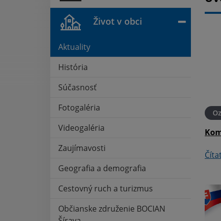
Život v obci
Aktuality
História
Súčasnosť
Fotogaléria
21. MÁJ 2026
Oznámenia
21. MÁJ 2026
O
Videogaléria
aluži
Pošta - oznámenie
Kom
Zaujímavosti
Čítať ďalej
Číta
Geografia a demografia
Cestovný ruch a turizmus
Občianske združenie BOCIAN
Šírava