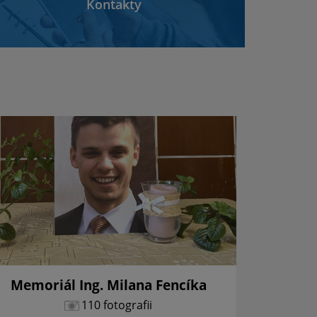
Kontakty
Memoriál Ing. Milana Fencíka
Vianoč
110 fotografii