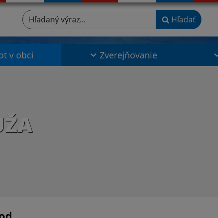
Hľadaný výraz...
Hľadať
ot v obci
Zverejňovanie
UŽA
od