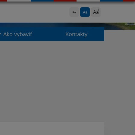
Aa
Aa
Aa
Ako vybaviť
Kontakty