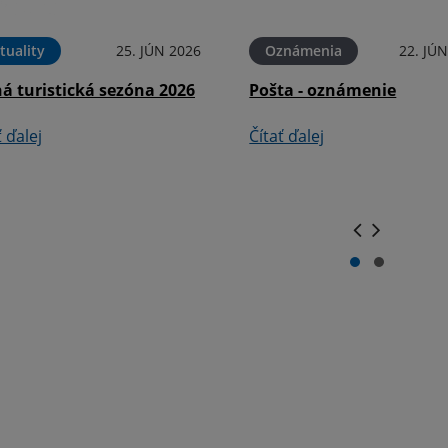
tuality
25. JÚN 2026
Oznámenia
22. JÚ
á turistická sezóna 2026
Pošta - oznámenie
ť ďalej
Čítať ďalej
.
.