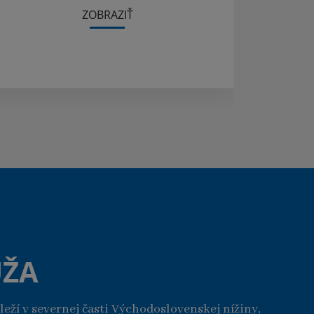
ZOBRAZIŤ
UŽA
leží v severnej časti Východoslovenskej nížiny,