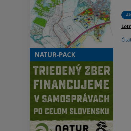
hnuteľný majetok vo
vlastníctve Obce Kaluža
Ak
Čítať ďalej
Letn
Číta
NATUR-PACK