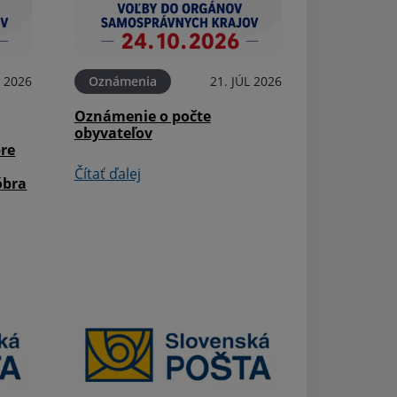
L 2026
Oznámenia
21. JÚL 2026
Aktuality
Oznámenie o počte
Župné dni 2026 
obyvateľov
pre
Čítať ďalej
Čítať ďalej
óbra
Aktuality
40. Podvihorlat