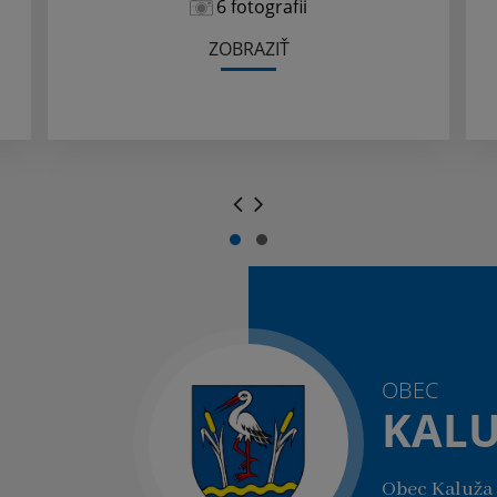
6 fotografii
ZOBRAZIŤ
.
.
OBEC
KAL
Obec Kaluža 