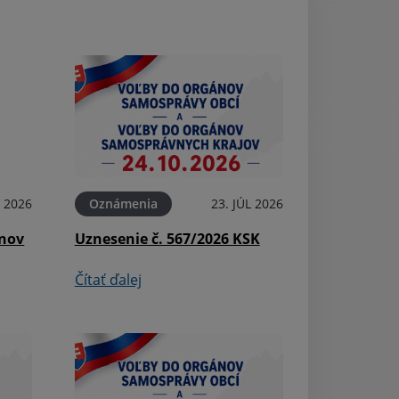
L 2026
Oznámenia
23. JÚL 2026
Aktuality
ínov
Uznesenie č. 567/2026 KSK
Pošta - oznámen
Čítať ďalej
Čítať ďalej