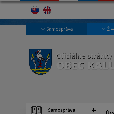
Samospráva
Živ
Oficiálne stránky
OBEC KAL
Samospráva
Úv