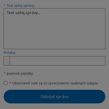
Text vašej správy...
*
Text vašej správy:
Príloha:
Príloha
*
povinné položky
*
Oboznámil som sa so
spracúvaním osobných údajov
Google reCaptcha Response
Odoslať správu