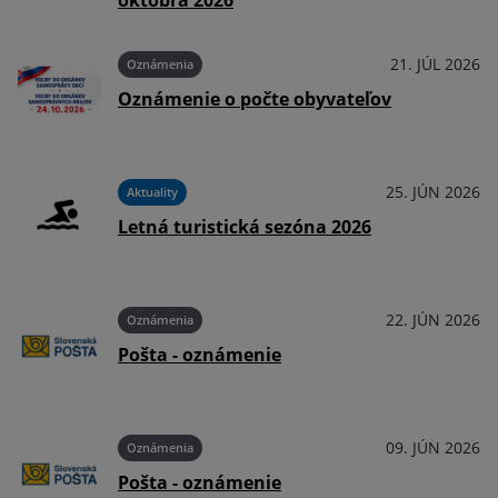
októbra 2026
026
21. JÚL 2026
Oznámenia
Oznámenie o počte obyvateľov
026
25. JÚN 2026
Aktuality
Letná turistická sezóna 2026
026
22. JÚN 2026
Oznámenia
Pošta - oznámenie
026
09. JÚN 2026
Oznámenia
Pošta - oznámenie