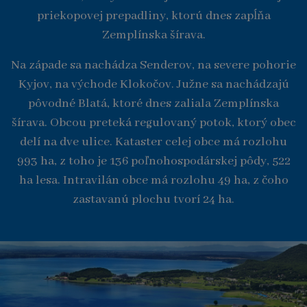
priekopovej prepadliny, ktorú dnes zapĺňa
Zemplínska šírava.
Na západe sa nachádza Senderov, na severe pohorie
Kyjov, na východe Klokočov. Južne sa nachádzajú
pôvodné Blatá, ktoré dnes zaliala Zemplínska
šírava. Obcou preteká regulovaný potok, ktorý obec
delí na dve ulice. Kataster celej obce má rozlohu
993 ha, z toho je 136 poľnohospodárskej pôdy, 522
ha lesa. Intravilán obce má rozlohu 49 ha, z čoho
zastavanú plochu tvorí 24 ha.