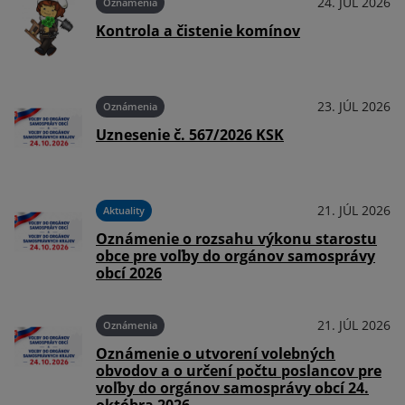
026
24. JÚL 2026
Oznámenia
Kontrola a čistenie komínov
026
23. JÚL 2026
Oznámenia
Uznesenie č. 567/2026 KSK
026
21. JÚL 2026
Aktuality
Oznámenie o rozsahu výkonu starostu
obce pre voľby do orgánov samosprávy
obcí 2026
026
21. JÚL 2026
Oznámenia
Oznámenie o utvorení volebných
obvodov a o určení počtu poslancov pre
voľby do orgánov samosprávy obcí 24.