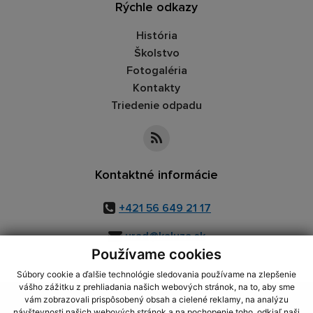
Rýchle odkazy
História
Školstvo
Fotogaléria
Kontakty
Triedenie odpadu
Kontaktné informácie
+421 56 649 21 17
urad@kaluza.sk
Používame cookies
Súbory cookie a ďalšie technológie sledovania používame na zlepšenie
vášho zážitku z prehliadania našich webových stránok, na to, aby sme
využite možnosť získavania aktuálnych informácií s využitím RSS
,
vám zobrazovali prispôsobený obsah a cielené reklamy, na analýzu
návštevnosti našich webových stránok a na pochopenie toho, odkiaľ naši