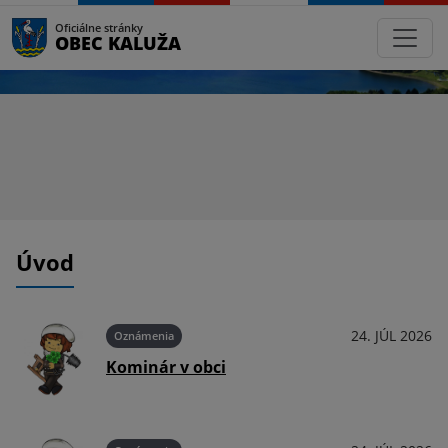
Oficiálne stránky
OBEC KALUŽA
Úvod
026
24. JÚL 2026
Oznámenia
Kominár v obci