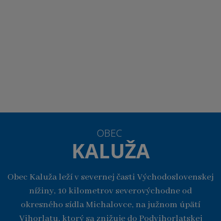
OBEC
KALUŽA
Obec Kaluža leží v severnej časti Východoslovenskej
nížiny, 10 kilometrov severovýchodne od
okresného sídla Michalovce, na južnom úpätí
Vihorlatu, ktorý sa znižuje do Podvihorlatskej