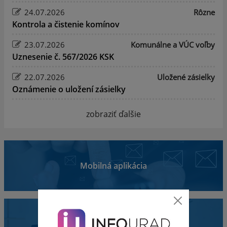
24.07.2026
Rôzne
Kontrola a čistenie komínov
23.07.2026
Komunálne a VÚC voľby
Uznesenie č. 567/2026 KSK
22.07.2026
Uložené zásielky
Oznámenie o uložení zásielky
zobraziť ďalšie
Mobilná aplikácia
Obecný úrad