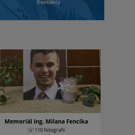
Kontakty
Memoriál Ing. Milana Fencíka
Vianoč
110 fotografii