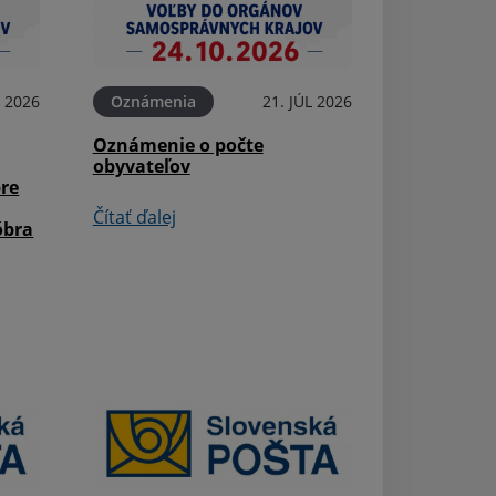
L 2026
Oznámenia
21. JÚL 2026
Aktuality
Oznámenie o počte
Župné dni 2026 
obyvateľov
pre
Čítať ďalej
Čítať ďalej
óbra
Aktuality
40. Podvihorlat