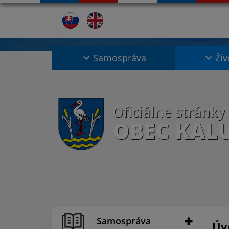
Samospráva
Živ
Oficiálne stránky
OBEC KAL
Samospráva
Úv