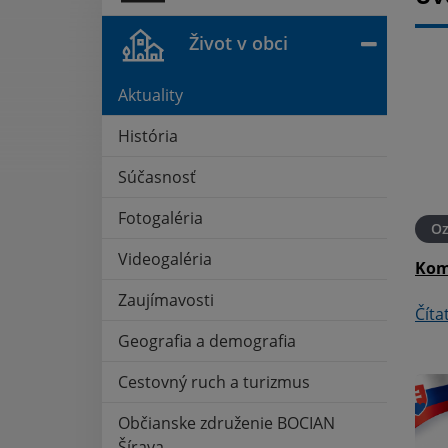
Život v obci
Aktuality
História
Súčasnosť
Fotogaléria
21. MÁJ 2026
Oznámenia
21. MÁJ 2026
O
Videogaléria
aluži
Pošta - oznámenie
Kom
Zaujímavosti
Čítať ďalej
Číta
Geografia a demografia
Cestovný ruch a turizmus
Občianske združenie BOCIAN
Šírava