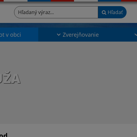
Hľadaný výraz...
Hľadať
ot v obci
Zverejňovanie
UŽA
od