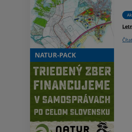
hnuteľný majetok vo
vlastníctve Obce Kaluža
Ak
Čítať ďalej
Letn
Číta
NATUR-PACK