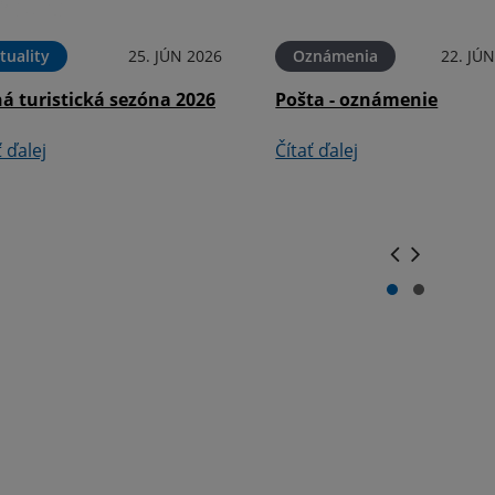
tuality
25. JÚN 2026
Oznámenia
22. JÚ
á turistická sezóna 2026
Pošta - oznámenie
ť ďalej
Čítať ďalej
.
.