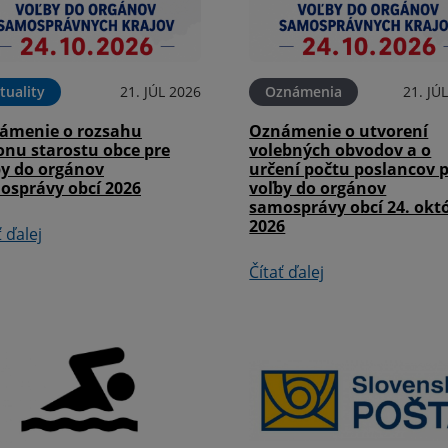
tuality
21. JÚL 2026
Oznámenia
21. JÚ
ámenie o rozsahu
Oznámenie o utvorení
onu starostu obce pre
volebných obvodov a o
by do orgánov
určení počtu poslancov 
osprávy obcí 2026
voľby do orgánov
samosprávy obcí 24. okt
2026
ť ďalej
Čítať ďalej