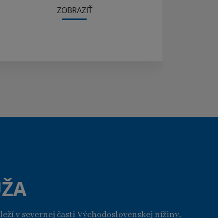
ZOBRAZIŤ
UŽA
leží v severnej časti Východoslovenskej nížiny,