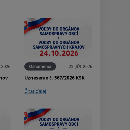
L 2026
Oznámenia
23. JÚL 2026
Aktuality
ínov
Uznesenie č. 567/2026 KSK
Pošta - oznámen
Čítať ďalej
Čítať ďalej