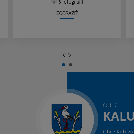
6 fotografii
ZOBRAZIŤ
.
.
OBEC
KAL
Obec Kaluža 