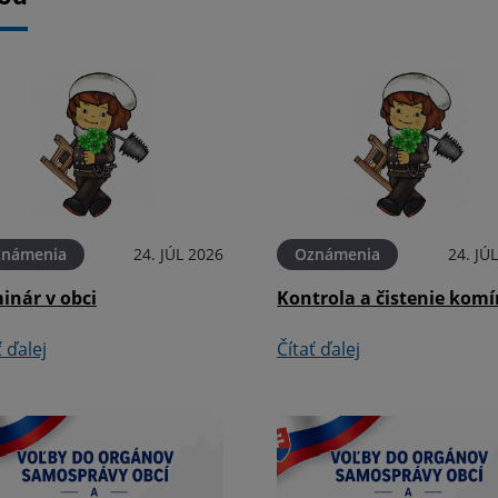
známenia
24. JÚL 2026
Oznámenia
24. JÚ
inár v obci
Kontrola a čistenie kom
ť ďalej
Čítať ďalej