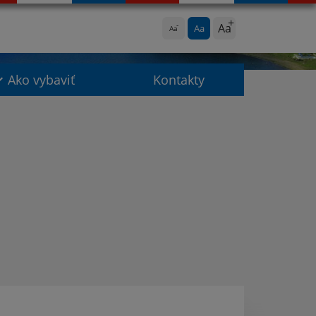
Aa
Aa
Aa
Ako vybaviť
Kontakty