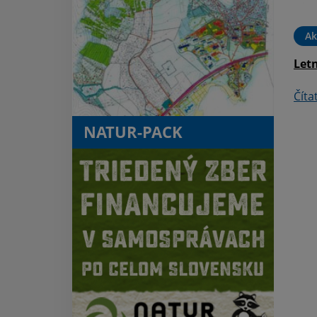
hnuteľný majetok vo
vlastníctve Obce Kaluža
Ak
Čítať ďalej
Letn
Číta
NATUR-PACK