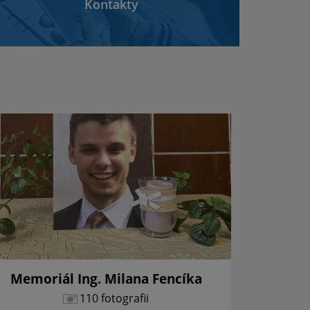
Kontakty
Memoriál Ing. Milana Fencíka
Vianoč
110 fotografii