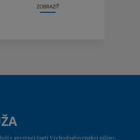
ZOBRAZIŤ
UŽA
leží v severnej časti Východoslovenskej nížiny,