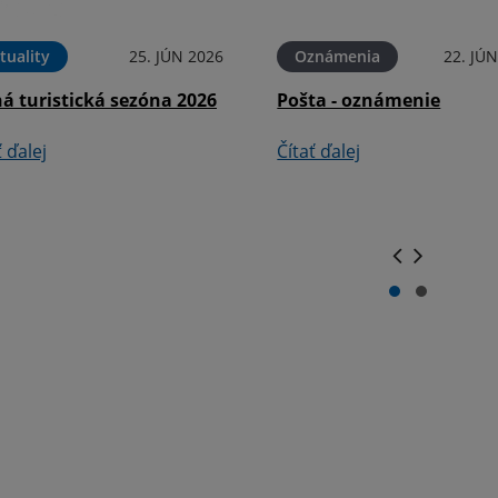
tuality
25. JÚN 2026
Oznámenia
22. JÚ
á turistická sezóna 2026
Pošta - oznámenie
ť ďalej
Čítať ďalej
.
.