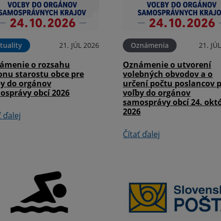
tuality
21. JÚL 2026
Oznámenia
21. JÚ
ámenie o rozsahu
Oznámenie o utvorení
onu starostu obce pre
volebných obvodov a o
by do orgánov
určení počtu poslancov 
osprávy obcí 2026
voľby do orgánov
samosprávy obcí 24. okt
2026
ť ďalej
Čítať ďalej