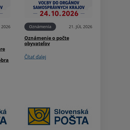
L 2026
Oznámenia
21. JÚL 2026
Aktuality
Oznámenie o počte
Župné dni 2026 
obyvateľov
pre
Čítať ďalej
Čítať ďalej
óbra
Aktuality
40. Podvihorlat