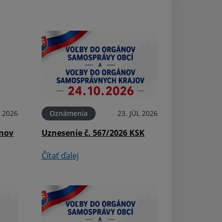
L 2026
Oznámenia
23. JÚL 2026
Aktuality
ínov
Uznesenie č. 567/2026 KSK
Pošta - oznámen
Čítať ďalej
Čítať ďalej