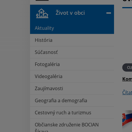
Život v obci
Aktuality
História
Súčasnosť
Fotogaléria
21. MÁJ 2026
Oznámenia
21. MÁJ 2026
O
Videogaléria
aluži
Pošta - oznámenie
Kom
Zaujímavosti
Čítať ďalej
Číta
Geografia a demografia
Cestovný ruch a turizmus
Občianske združenie BOCIAN
Šírava