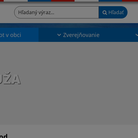
Hľadaný výraz...
Hľadať
ot v obci
Zverejňovanie
UŽA
od