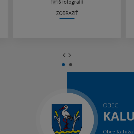
6 fotografii
ZOBRAZIŤ
.
.
OBEC
KAL
Obec Kaluža 