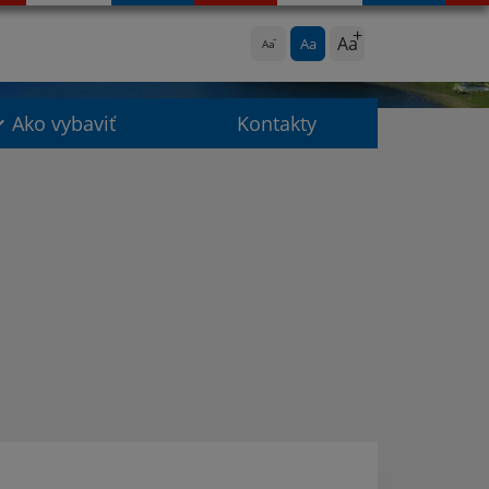
Aa
Aa
Aa
Ako vybaviť
Kontakty