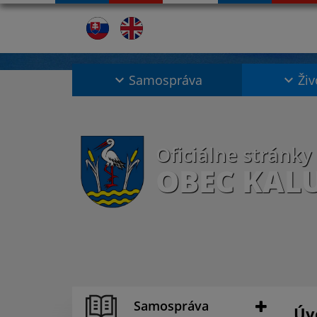
Samospráva
Živ
Oficiálne stránky
OBEC KAL
Samospráva
Úv