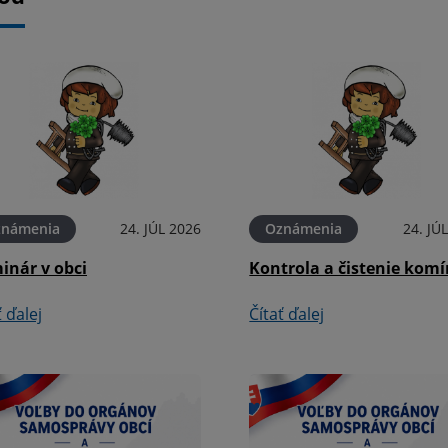
známenia
24. JÚL 2026
Oznámenia
24. JÚ
inár v obci
Kontrola a čistenie kom
ť ďalej
Čítať ďalej