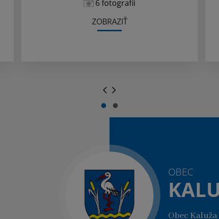
6 fotografii
ZOBRAZIŤ
.
.
OBEC
KAL
Obec Kaluža 