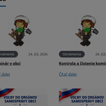
známenia
24. JÚL 2026
Oznámenia
24. JÚ
inár v obci
Kontrola a čistenie kom
ť ďalej
Čítať ďalej