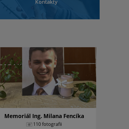
Kontakty
Memoriál Ing. Milana Fencíka
Vianoč
110 fotografii