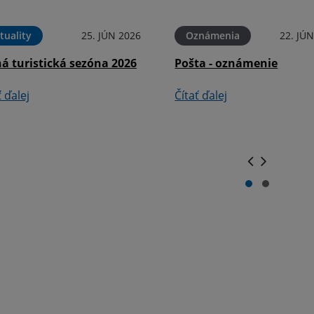
tuality
25. JÚN 2026
Oznámenia
22. JÚ
á turistická sezóna 2026
Pošta - oznámenie
ť ďalej
Čítať ďalej
.
.