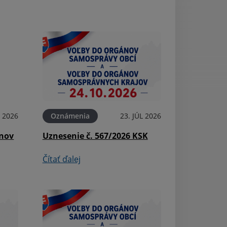
L 2026
Oznámenia
23. JÚL 2026
Aktuality
ínov
Uznesenie č. 567/2026 KSK
Pošta - oznámen
Čítať ďalej
Čítať ďalej