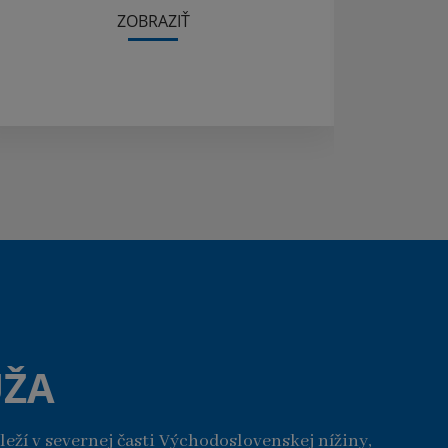
ZOBRAZIŤ
UŽA
leží v severnej časti Východoslovenskej nížiny,