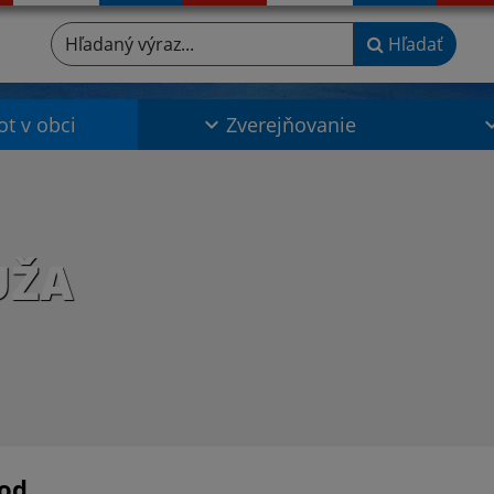
Hľadaný výraz...
Hľadať
ot v obci
Zverejňovanie
UŽA
od