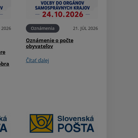
L 2026
Oznámenia
21. JÚL 2026
Aktuality
Oznámenie o počte
Župné dni 2026 
obyvateľov
pre
Čítať ďalej
Čítať ďalej
óbra
Aktuality
40. Podvihorlat