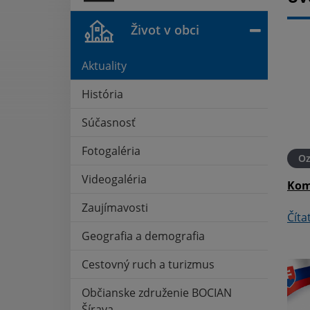
Život v obci
Aktuality
História
Súčasnosť
Fotogaléria
21. MÁJ 2026
Oznámenia
21. MÁJ 2026
O
Videogaléria
aluži
Pošta - oznámenie
Kom
Zaujímavosti
Čítať ďalej
Číta
Geografia a demografia
Cestovný ruch a turizmus
Občianske združenie BOCIAN
Šírava