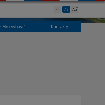
Aa
Aa
Aa
Ako vybaviť
Kontakty