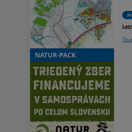
hnuteľný majetok vo
vlastníctve Obce Kaluža
Ak
Čítať ďalej
Letn
Číta
NATUR-PACK