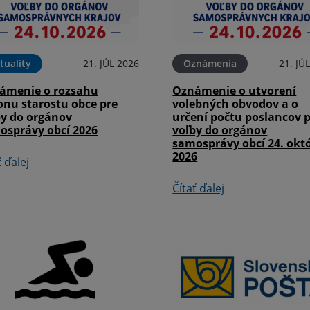
tuality
21. JÚL 2026
Oznámenia
21. JÚ
ámenie o rozsahu
Oznámenie o utvorení
onu starostu obce pre
volebných obvodov a o
by do orgánov
určení počtu poslancov 
osprávy obcí 2026
voľby do orgánov
samosprávy obcí 24. okt
2026
ť ďalej
Čítať ďalej