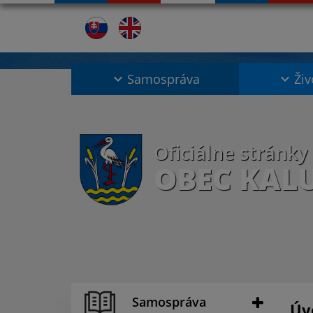
Samospráva
Živ
Oficiálne stránky
OBEC KAL
Samospráva
Úv