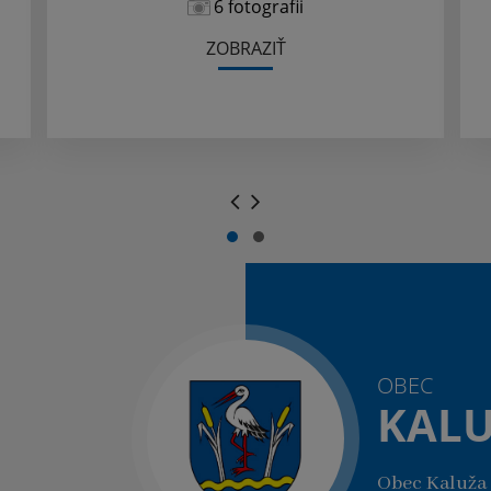
6 fotografii
ZOBRAZIŤ
.
.
OBEC
KAL
Obec Kaluža 