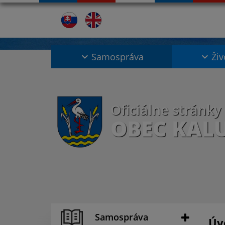
Samospráva
Živ
Oficiálne stránky
OBEC KAL
Samospráva
Úv