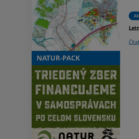
hnuteľný majetok vo
vlastníctve Obce Kaluža
Ak
Čítať ďalej
Letn
Číta
NATUR-PACK