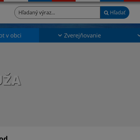
Hľadaný výraz...
Hľadať
ot v obci
Zverejňovanie
UŽA
od