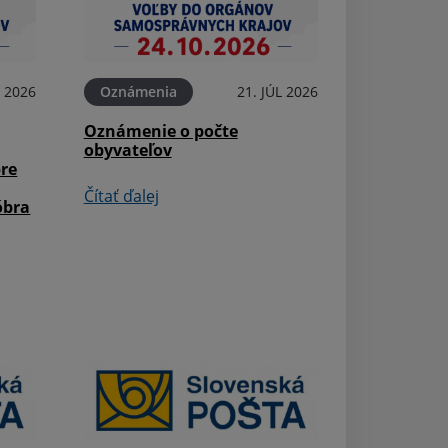
L 2026
Oznámenia
21. JÚL 2026
Aktuality
Oznámenie o počte
Župné dni 2026 
obyvateľov
pre
Čítať ďalej
Čítať ďalej
óbra
Aktuality
40. Podvihorlat