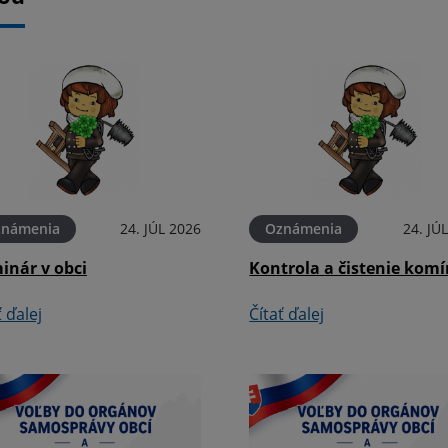
známenia
24. JÚL 2026
Oznámenia
24. JÚ
inár v obci
Kontrola a čistenie kom
ť ďalej
Čítať ďalej