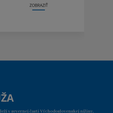
ZOBRAZIŤ
UŽA
leží v severnej časti Východoslovenskej nížiny,