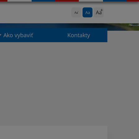
Aa
Aa
Aa
Ako vybaviť
Kontakty