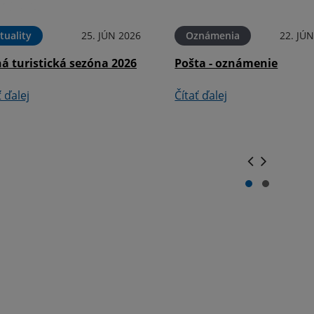
tuality
25. JÚN 2026
Oznámenia
22. JÚ
á turistická sezóna 2026
Pošta - oznámenie
ť ďalej
Čítať ďalej
.
.