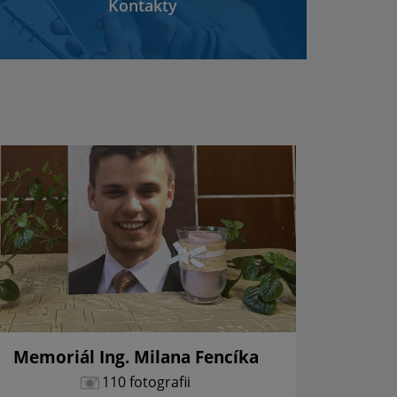
Kontakty
Memoriál Ing. Milana Fencíka
Vianoč
110 fotografii