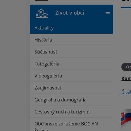
Život v obci
Aktuality
História
Súčasnosť
Fotogaléria
21. MÁJ 2026
Oznámenia
21. MÁJ 2026
O
Videogaléria
aluži
Pošta - oznámenie
Kom
Zaujímavosti
Čítať ďalej
Číta
Geografia a demografia
Cestovný ruch a turizmus
Občianske združenie BOCIAN
Šírava