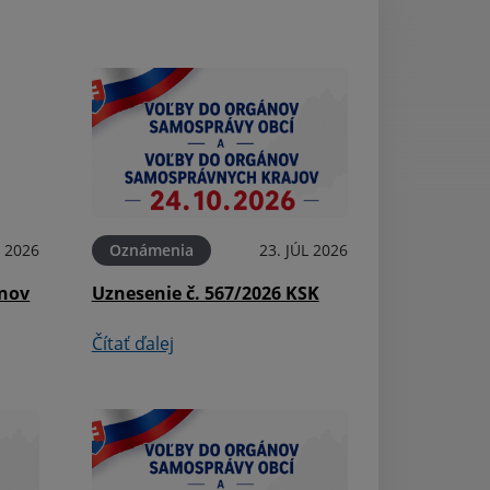
L 2026
Oznámenia
23. JÚL 2026
Aktuality
ínov
Uznesenie č. 567/2026 KSK
Pošta - oznámen
Čítať ďalej
Čítať ďalej