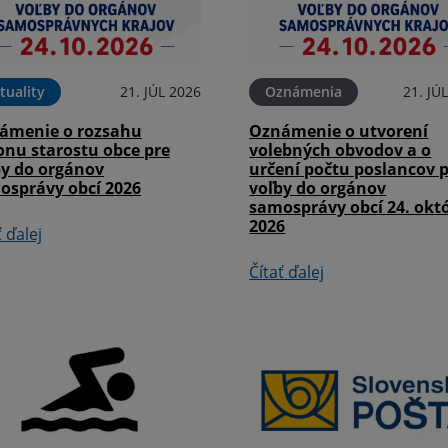
tuality
21. JÚL 2026
Oznámenia
21. JÚ
ámenie o rozsahu
Oznámenie o utvorení
onu starostu obce pre
volebných obvodov a o
by do orgánov
určení počtu poslancov 
osprávy obcí 2026
voľby do orgánov
samosprávy obcí 24. okt
2026
ť ďalej
Čítať ďalej