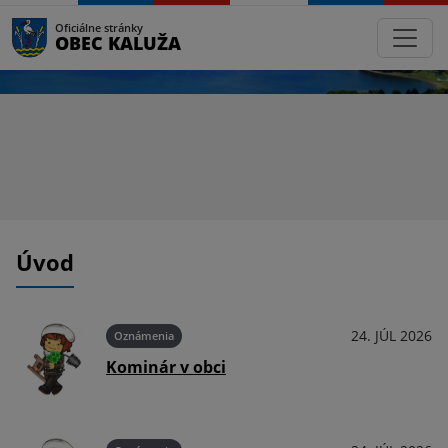
Oficiálne stránky
OBEC KALUŽA
Úvod
026
24. JÚL 2026
Oznámenia
Kominár v obci