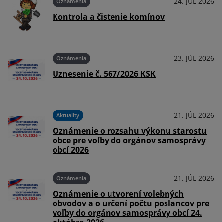
026
24. JÚL 2026
Oznámenia
Kontrola a čistenie komínov
026
23. JÚL 2026
Oznámenia
Uznesenie č. 567/2026 KSK
026
21. JÚL 2026
Aktuality
Oznámenie o rozsahu výkonu starostu
obce pre voľby do orgánov samosprávy
obcí 2026
026
21. JÚL 2026
Oznámenia
Oznámenie o utvorení volebných
obvodov a o určení počtu poslancov pre
voľby do orgánov samosprávy obcí 24.