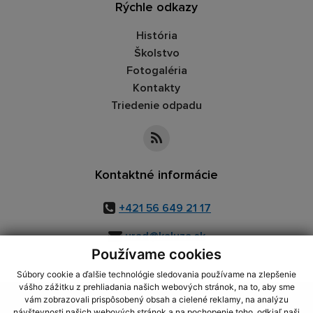
Rýchle odkazy
História
Školstvo
Fotogaléria
Kontakty
Triedenie odpadu
Kontaktné informácie
+421 56 649 21 17
urad@kaluza.sk
Používame cookies
Súbory cookie a ďalšie technológie sledovania používame na zlepšenie
vášho zážitku z prehliadania našich webových stránok, na to, aby sme
využite možnosť získavania aktuálnych informácií s využitím RSS
,
vám zobrazovali prispôsobený obsah a cielené reklamy, na analýzu
návštevnosti našich webových stránok a na pochopenie toho, odkiaľ naši