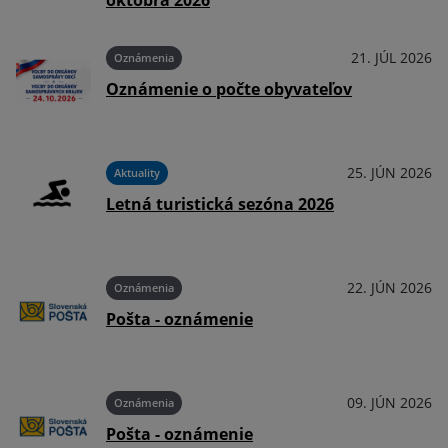
októbra 2026
026
21. JÚL 2026
Oznámenia
Oznámenie o počte obyvateľov
026
25. JÚN 2026
Aktuality
Letná turistická sezóna 2026
026
22. JÚN 2026
Oznámenia
Pošta - oznámenie
026
09. JÚN 2026
Oznámenia
Pošta - oznámenie