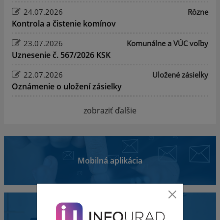
24.07.2026
Rôzne
Kontrola a čistenie komínov
23.07.2026
Komunálne a VÚC voľby
Uznesenie č. 567/2026 KSK
22.07.2026
Uložené zásielky
Oznámenie o uložení zásielky
zobraziť ďalšie
Mobilná aplikácia
Obecný úrad