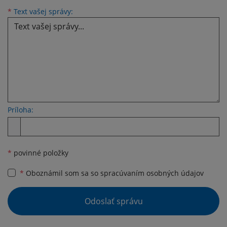
Text vašej správy...
*
Text vašej správy:
Príloha:
Príloha
*
povinné položky
*
Oboznámil som sa so
spracúvaním osobných údajov
Google reCaptcha Response
Odoslať správu