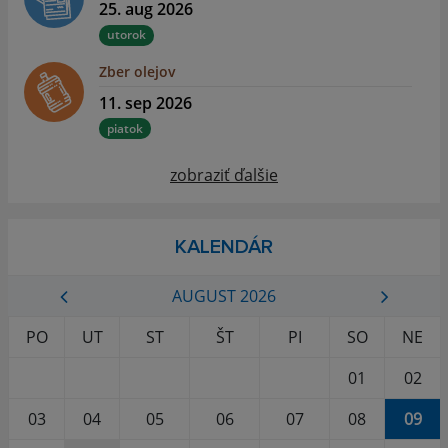
25. aug 2026
utorok
Zber olejov
11. sep 2026
piatok
zobraziť ďalšie
KALENDÁR
AUGUST 2026
PO
UT
ST
ŠT
PI
SO
NE
01
02
03
04
05
06
07
08
09