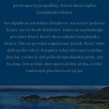
priekopovej prepadliny, ktorú dnes zapĺňa
Zemplínska šírava.
Na západe sa nachádza Senderov, na severe pohorie
Kyjov, na východe Klokočov. Južne sa nachádzajú
pôvodné Blatá, ktoré dnes zaliala Zemplínska
šírava. Obcou preteká regulovaný potok, ktorý obec
delí na dve ulice. Kataster celej obce má rozlohu
993 ha, z toho je 136 poľnohospodárskej pôdy, 522
ha lesa. Intravilán obce má rozlohu 49 ha, z čoho
zastavanú plochu tvorí 24 ha.