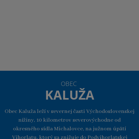
OBEC
KALUŽA
Obec Kaluža leží v severnej časti Východoslovenskej
nížiny, 10 kilometrov severovýchodne od
okresného sídla Michalovce, na južnom úpätí
Vihorlatu, ktorý sa znižuje do Podvihorlatskej