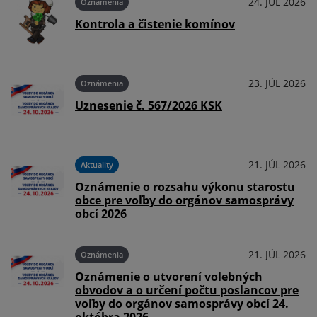
026
24. JÚL 2026
Oznámenia
Kontrola a čistenie komínov
026
23. JÚL 2026
Oznámenia
Uznesenie č. 567/2026 KSK
026
21. JÚL 2026
Aktuality
Oznámenie o rozsahu výkonu starostu
obce pre voľby do orgánov samosprávy
obcí 2026
026
21. JÚL 2026
Oznámenia
Oznámenie o utvorení volebných
obvodov a o určení počtu poslancov pre
voľby do orgánov samosprávy obcí 24.