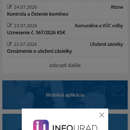
24.07.2026
Rôzne
Kontrola a čistenie komínov
23.07.2026
Komunálne a VÚC voľby
Uznesenie č. 567/2026 KSK
22.07.2026
Uložené zásielky
Oznámenie o uložení zásielky
zobraziť ďalšie
Mobilná aplikácia
Obecný úrad