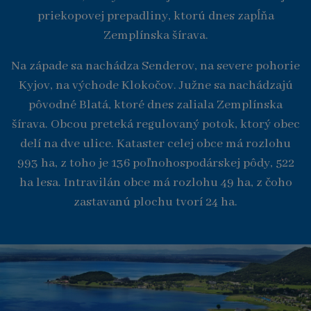
priekopovej prepadliny, ktorú dnes zapĺňa
Zemplínska šírava.
Na západe sa nachádza Senderov, na severe pohorie
Kyjov, na východe Klokočov. Južne sa nachádzajú
pôvodné Blatá, ktoré dnes zaliala Zemplínska
šírava. Obcou preteká regulovaný potok, ktorý obec
delí na dve ulice. Kataster celej obce má rozlohu
993 ha, z toho je 136 poľnohospodárskej pôdy, 522
ha lesa. Intravilán obce má rozlohu 49 ha, z čoho
zastavanú plochu tvorí 24 ha.