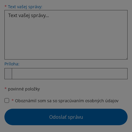
Text vašej správy...
*
Text vašej správy:
Príloha:
Príloha
*
povinné položky
*
Oboznámil som sa so
spracúvaním osobných údajov
Google reCaptcha Response
Odoslať správu