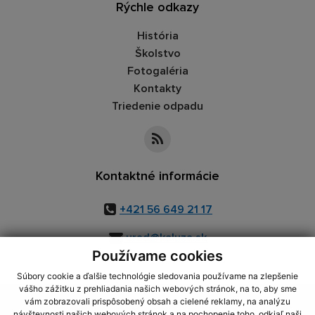
Rýchle odkazy
História
Školstvo
Fotogaléria
Kontakty
Triedenie odpadu
Kontaktné informácie
+421 56 649 21 17
urad@kaluza.sk
Používame cookies
Súbory cookie a ďalšie technológie sledovania používame na zlepšenie
vášho zážitku z prehliadania našich webových stránok, na to, aby sme
využite možnosť získavania aktuálnych informácií s využitím RSS
,
vám zobrazovali prispôsobený obsah a cielené reklamy, na analýzu
návštevnosti našich webových stránok a na pochopenie toho, odkiaľ naši