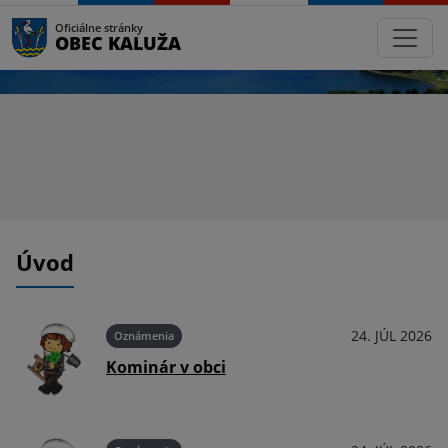
Oficiálne stránky
OBEC KALUŽA
Úvod
026
24. JÚL 2026
Oznámenia
Kominár v obci