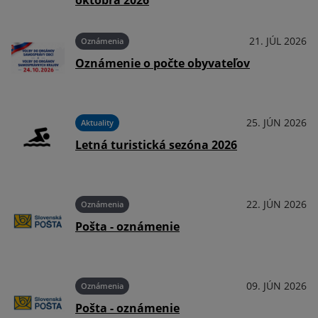
októbra 2026
026
21. JÚL 2026
Oznámenia
Oznámenie o počte obyvateľov
026
25. JÚN 2026
Aktuality
Letná turistická sezóna 2026
026
22. JÚN 2026
Oznámenia
Pošta - oznámenie
026
09. JÚN 2026
Oznámenia
Pošta - oznámenie