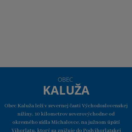
OBEC
KALUŽA
Obec Kaluža leží v severnej časti Východoslovenskej
nížiny, 10 kilometrov severovýchodne od
okresného sídla Michalovce, na južnom úpätí
Vihorlatu, ktorý sa znižuje do Podvihorlatskej