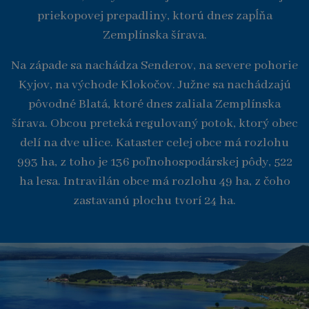
priekopovej prepadliny, ktorú dnes zapĺňa
Zemplínska šírava.
Na západe sa nachádza Senderov, na severe pohorie
Kyjov, na východe Klokočov. Južne sa nachádzajú
pôvodné Blatá, ktoré dnes zaliala Zemplínska
šírava. Obcou preteká regulovaný potok, ktorý obec
delí na dve ulice. Kataster celej obce má rozlohu
993 ha, z toho je 136 poľnohospodárskej pôdy, 522
ha lesa. Intravilán obce má rozlohu 49 ha, z čoho
zastavanú plochu tvorí 24 ha.