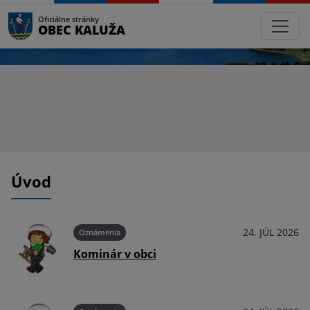
Oficiálne stránky
OBEC KALUŽA
Úvod
026
24. JÚL 2026
Oznámenia
Kominár v obci