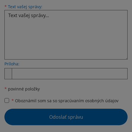
Text vašej správy...
*
Text vašej správy:
Príloha:
Príloha
*
povinné položky
*
Oboznámil som sa so
spracúvaním osobných údajov
Google reCaptcha Response
Odoslať správu