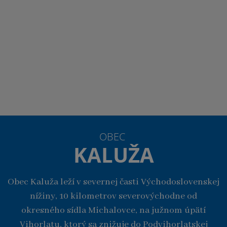
OBEC
KALUŽA
Obec Kaluža leží v severnej časti Východoslovenskej
nížiny, 10 kilometrov severovýchodne od
okresného sídla Michalovce, na južnom úpätí
Vihorlatu, ktorý sa znižuje do Podvihorlatskej