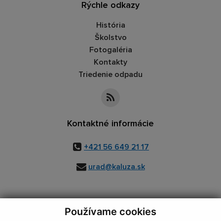
Rýchle odkazy
História
Školstvo
Fotogaléria
Kontakty
Triedenie odpadu
Kontaktné informácie
+421 56 649 21 17
urad@kaluza.sk
Používame cookies
využite možnosť získavania aktuálnych informácií s využitím RSS
,