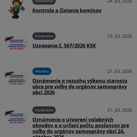
026
24. JÚL 2026
Oznámenia
Kontrola a čistenie komínov
026
23. JÚL 2026
Oznámenia
Uznesenie č. 567/2026 KSK
026
21. JÚL 2026
Aktuality
Oznámenie o rozsahu výkonu starostu
obce pre voľby do orgánov samosprávy
obcí 2026
026
21. JÚL 2026
Oznámenia
Oznámenie o utvorení volebných
obvodov a o určení počtu poslancov pre
voľby do orgánov samosprávy obcí 24.