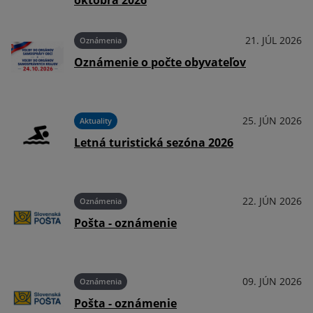
októbra 2026
026
21. JÚL 2026
Oznámenia
Oznámenie o počte obyvateľov
026
25. JÚN 2026
Aktuality
Letná turistická sezóna 2026
026
22. JÚN 2026
Oznámenia
Pošta - oznámenie
026
09. JÚN 2026
Oznámenia
Pošta - oznámenie