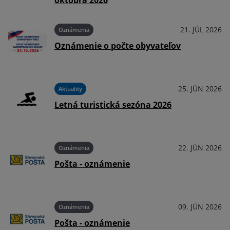
októbra 2026
026
21. JÚL 2026
Oznámenia
Oznámenie o počte obyvateľov
026
25. JÚN 2026
Aktuality
Letná turistická sezóna 2026
026
22. JÚN 2026
Oznámenia
Pošta - oznámenie
026
09. JÚN 2026
Oznámenia
Pošta - oznámenie