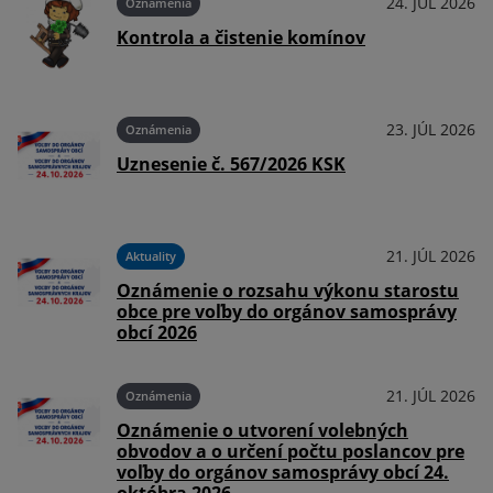
026
24. JÚL 2026
Oznámenia
Kontrola a čistenie komínov
026
23. JÚL 2026
Oznámenia
Uznesenie č. 567/2026 KSK
026
21. JÚL 2026
Aktuality
Oznámenie o rozsahu výkonu starostu
obce pre voľby do orgánov samosprávy
obcí 2026
026
21. JÚL 2026
Oznámenia
Oznámenie o utvorení volebných
obvodov a o určení počtu poslancov pre
voľby do orgánov samosprávy obcí 24.