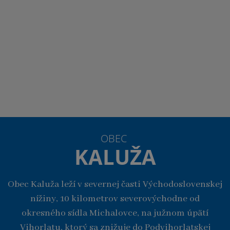
OBEC
KALUŽA
Obec Kaluža leží v severnej časti Východoslovenskej
nížiny, 10 kilometrov severovýchodne od
okresného sídla Michalovce, na južnom úpätí
Vihorlatu, ktorý sa znižuje do Podvihorlatskej