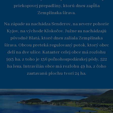
priekopovej prepadliny, ktorú dnes zapĺňa
Zemplínska šírava.
Na západe sa nachádza Senderov, na severe pohorie
Kyjov, na východe Klokočov. Južne sa nachádzajú
pôvodné Blatá, ktoré dnes zaliala Zemplínska
šírava. Obcou preteká regulovaný potok, ktorý obec
delí na dve ulice. Kataster celej obce má rozlohu
993 ha, z toho je 136 poľnohospodárskej pôdy, 522
ha lesa. Intravilán obce má rozlohu 49 ha, z čoho
zastavanú plochu tvorí 24 ha.