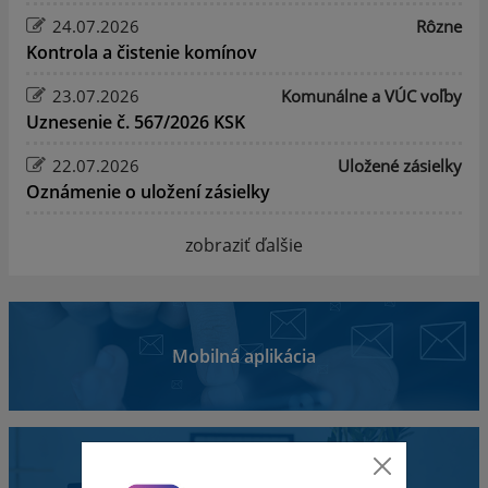
24.07.2026
Rôzne
Kontrola a čistenie komínov
23.07.2026
Komunálne a VÚC voľby
Uznesenie č. 567/2026 KSK
22.07.2026
Uložené zásielky
Oznámenie o uložení zásielky
zobraziť ďalšie
Mobilná aplikácia
Obecný úrad