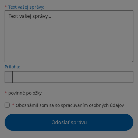
Text vašej správy...
*
Text vašej správy:
Príloha:
Príloha
*
povinné položky
*
Oboznámil som sa so
spracúvaním osobných údajov
Google reCaptcha Response
Odoslať správu