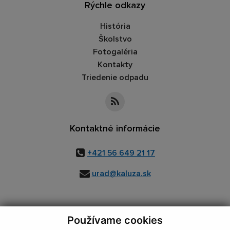
Rýchle odkazy
História
Školstvo
Fotogaléria
Kontakty
Triedenie odpadu
Kontaktné informácie
+421 56 649 21 17
urad@kaluza.sk
Používame cookies
využite možnosť získavania aktuálnych informácií s využitím RSS
,