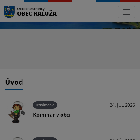
Oficiálne stránky
OBEC KALUŽA
Úvod
026
24. JÚL 2026
Oznámenia
Kominár v obci