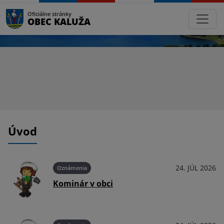
Oficiálne stránky
OBEC KALUŽA
Úvod
026
24. JÚL 2026
Oznámenia
Kominár v obci