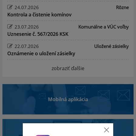
24.07.2026
Rôzne
Kontrola a čistenie komínov
23.07.2026
Komunálne a VÚC voľby
Uznesenie č. 567/2026 KSK
22.07.2026
Uložené zásielky
Oznámenie o uložení zásielky
zobraziť ďalšie
Mobilná aplikácia
Obecný úrad