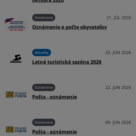
októbra 2026
026
21. JÚL 2026
Oznámenia
Oznámenie o počte obyvateľov
026
25. JÚN 2026
Aktuality
Letná turistická sezóna 2026
026
22. JÚN 2026
Oznámenia
Pošta - oznámenie
026
09. JÚN 2026
Oznámenia
Pošta - oznámenie