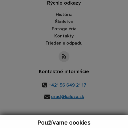
Rýchle odkazy
História
Školstvo
Fotogaléria
Kontakty
Triedenie odpadu
Kontaktné informácie
+421 56 649 21 17
urad@kaluza.sk
Používame cookies
využite možnosť získavania aktuálnych informácií s využitím RSS
,