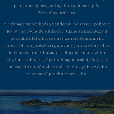
priekopovej prepadliny, ktorú dnes zapĺňa
Zemplínska šírava.
Na západe sa nachádza Senderov, na severe pohorie
Kyjov, na východe Klokočov. Južne sa nachádzajú
pôvodné Blatá, ktoré dnes zaliala Zemplínska
šírava. Obcou preteká regulovaný potok, ktorý obec
delí na dve ulice. Kataster celej obce má rozlohu
993 ha, z toho je 136 poľnohospodárskej pôdy, 522
ha lesa. Intravilán obce má rozlohu 49 ha, z čoho
zastavanú plochu tvorí 24 ha.