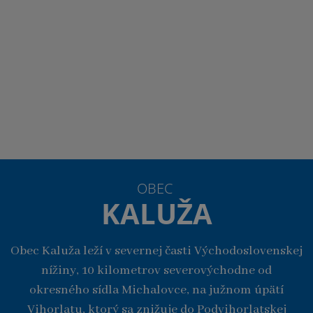
OBEC
KALUŽA
Obec Kaluža leží v severnej časti Východoslovenskej
nížiny, 10 kilometrov severovýchodne od
okresného sídla Michalovce, na južnom úpätí
Vihorlatu, ktorý sa znižuje do Podvihorlatskej