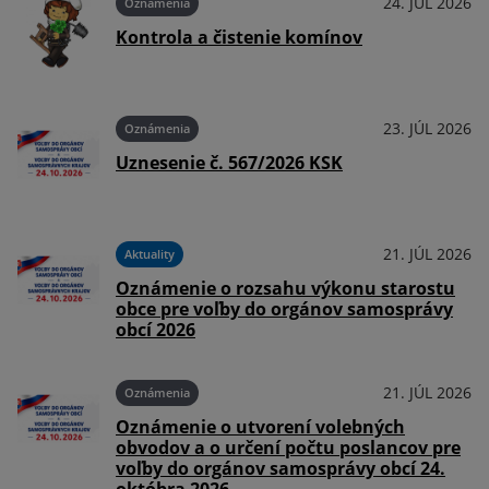
026
24. JÚL 2026
Oznámenia
Kontrola a čistenie komínov
026
23. JÚL 2026
Oznámenia
Uznesenie č. 567/2026 KSK
026
21. JÚL 2026
Aktuality
Oznámenie o rozsahu výkonu starostu
obce pre voľby do orgánov samosprávy
obcí 2026
026
21. JÚL 2026
Oznámenia
Oznámenie o utvorení volebných
obvodov a o určení počtu poslancov pre
voľby do orgánov samosprávy obcí 24.