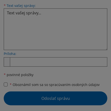
Text vašej správy...
*
Text vašej správy:
Príloha:
Príloha
*
povinné položky
*
Oboznámil som sa so
spracúvaním osobných údajov
Google reCaptcha Response
Odoslať správu